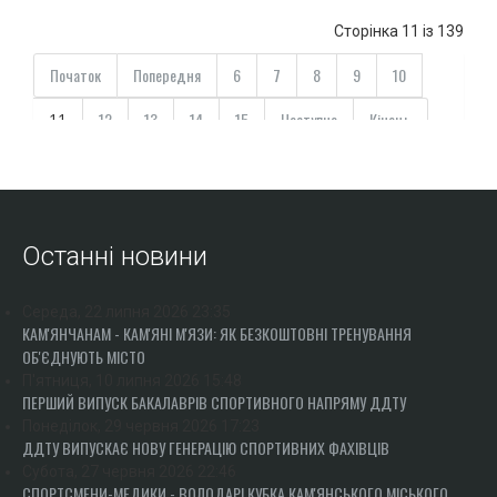
Сторінка 11 із 139
Початок
Попередня
6
7
8
9
10
12
13
14
15
Наступна
Кінець
11
Останні новини
Середа, 22 липня 2026 23:35
КАМ'ЯНЧАНАМ - КАМ'ЯНІ М'ЯЗИ: ЯК БЕЗКОШТОВНІ ТРЕНУВАННЯ
ОБ'ЄДНУЮТЬ МІСТО
П'ятниця, 10 липня 2026 15:48
ПЕРШИЙ ВИПУСК БАКАЛАВРІВ СПОРТИВНОГО НАПРЯМУ ДДТУ
Понеділок, 29 червня 2026 17:23
ДДТУ ВИПУСКАЄ НОВУ ГЕНЕРАЦІЮ СПОРТИВНИХ ФАХІВЦІВ
Субота, 27 червня 2026 22:46
СПОРТСМЕНИ-МЕДИКИ - ВОЛОДАРІ КУБКА КАМ'ЯНСЬКОГО МІСЬКОГО