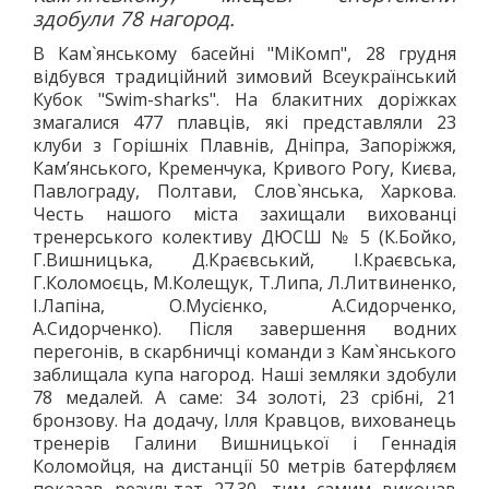
здобули 78 нагород.
В Кам`янському басейні "МіКомп", 28 грудня
відбувся традиційний зимовий Всеукраїнський
Кубок "Swim-sharks". На блакитних доріжках
змагалися 477 плавців, які представляли 23
клуби з Горішніх Плавнів, Дніпра, Запоріжжя,
Камʼянського, Кременчука, Кривого Рогу, Києва,
Павлограду, Полтави, Слов`янська, Харкова.
Честь нашого міста захищали вихованці
тренерського колективу ДЮСШ № 5 (К.Бойко,
Г.Вишницька, Д.Краєвський, І.Краєвська,
Г.Коломоєць, М.Колещук, Т.Липа, Л.Литвиненко,
І.Лапіна, О.Мусієнко, А.Сидорченко,
А.Сидорченко). Після завершення водних
перегонів, в скарбничці команди з Кам`янського
заблищала купа нагород. Наші земляки здобули
78 медалей. А саме: 34 золоті, 23 срібні, 21
бронзову. На додачу, Ілля Кравцов, вихованець
тренерів Галини Вишницької і Геннадія
Коломойця, на дистанції 50 метрів батерфляєм