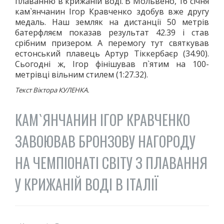
плаванню в крижаній воді. В Мольвено, 16 січня
кам`янчанин Ігор Кравченко здобув вже другу
медаль. Наш земляк на дистанції 50 метрів
батерфляєм показав результат 42.39 і став
срібним призером. А перемогу тут святкував
естонський плавець Артур Тіккербаєр (34.90).
Сьогодні ж, Ігор фінішував п`ятим на 100-
метрівці вільним стилем (1:27.32).
Текст Віктора КУЛЕНКА.
КАМ`ЯНЧАНИН ІГОР КРАВЧЕНКО
ЗАВОЮВАВ БРОНЗОВУ НАГОРОДУ
НА ЧЕМПІОНАТІ СВІТУ З ПЛАВАННЯ
У КРИЖАНІЙ ВОДІ В ІТАЛІЇ