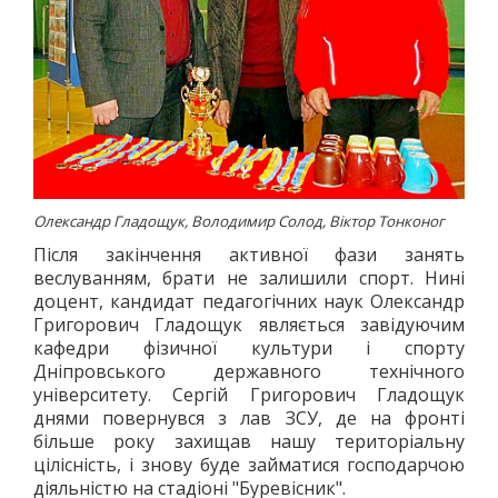
"ПЕРЕГОРТАЮЧИ СТАРІ ГАЗЕТИ"
50-ТІ РОКИ
60-ТІ РОКИ
70-ТІ РОКИ
80-ТІ РОКИ
90-ТІ РОКИ
ІСТОРІЯ ОДНІЄЇ ФОТОГРАФІЇ
Олександр Гладощук, Володимир Солод, Віктор Тонконог
ІСТОРІЯ ТРАНСПОРТУ
Після закінчення активної фази занять
РЕКОРДИ МІСТА
веслуванням, брати не залишили спорт. Нині
доцент, кандидат педагогічних наук Олександр
Григорович Гладощук являється завідуючим
кафедри фізичної культури і спорту
Дніпровського державного технічного
університету. Сергій Григорович Гладощук
днями повернувся з лав ЗСУ, де на фронті
більше року захищав нашу територіальну
цілісність, і знову буде займатися господарчою
діяльністю на стадіоні "Буревісник".