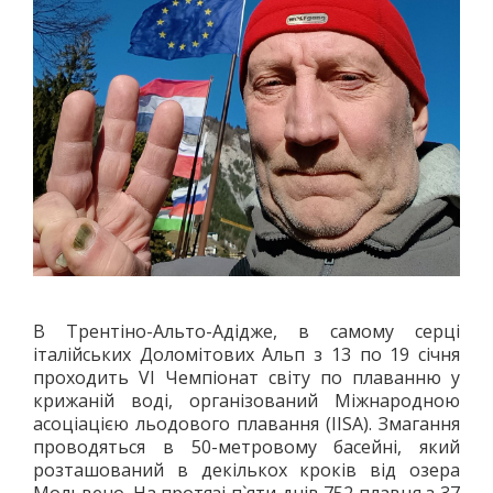
В Трентіно-Альто-Адідже, в самому серці
італійських Доломітових Альп з 13 по 19 січня
проходить VI Чемпіонат світу по плаванню у
крижаній воді, організований Міжнародною
асоціацією льодового плавання (IISA). Змагання
проводяться в 50-метровому басейні, який
розташований в декількох кроків від озера
Мольвено. На протязі п`яти днів 752 плавця з 37