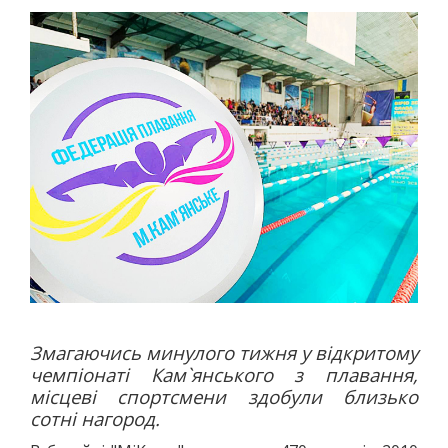
АВТО
МОТО
АВІАСПОРТ
ВЕЛОСПОРТ
СТРІЛЬБА КУЛЬОВА
СТРІЛЬБА З ЛУКА
ФЕХТУВАННЯ ІСТОРИЧНЕ
СУДНОМОДЕЛІЗМ
СИЛОВІ ВИДИ
ВАЖКА АТЛЕТИКА
ПАУЕРЛІФТИНГ
ГИРЬОВИЙ СПОРТ
Змагаючись минулого тижня у відкритому
ЄДИНОБОРСТВА
чемпіонаті Кам`янського з плавання,
ТХЕКВОНДО
місцеві спортсмени здобули близько
БОКС
сотні нагород.
КІКБОКСИНГ