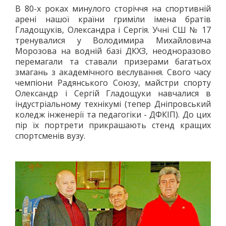
В 80-х роках минулого сторіччя на спортивній
ЛОГІЧНІ ІГРИ
арені нашої країни гриміли імена братів
ШАШКИ
Гладощуків, Олександра і Сергія. Учні СШ № 17
ШАХИ
тренувалися у Володимира Михайловича
Морозова на водній базі ДКХЗ, неодноразово
СЕГИ
перемагали та ставали призерами багатьох
СПОРТИВНІ ТАНЦІ, ЧЕРЛІДІНГ
змагань з академічного веслування. Свого часу
СПОРТИВНІ ТАНЦІ
чемпіони Радянського Союзу, майстри спорту
Олександр і Сергій Гладощуки навчалися в
ЧЕРЛІДІНГ
індустріальному технікумі (тепер Дніпровський
БІЛЬЯРДНИЙ СПОРТ
коледж інженерії та педагогіки - ДФКІП). До цих
ПАРКУР
пір їх портрети прикрашають стенд кращих
спортсменів вузу.
СПОРТИВНІ СПОРУДИ
СПОРТИВНЕ ОРІЄНТУВАННЯ
КУЛЬТУРА
ОСВІТА
ІСТОРІЯ
ВІДОМІ ЛЮДИ МІСТА
ПАМ'ЯТНИКИ МІСТА