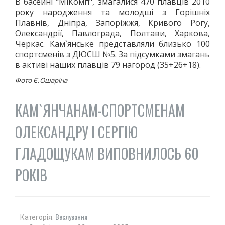
В басейні "МіКомп", змагалися 470 плавців 2010
ДЗЮДО
року народження та молодші з Горішніх
Плавнів, Дніпра, Запоріжжя, Кривого Рогу,
ВІЛЬНА БОРОТЬБА
Олександрії, Павлограда, Полтави, Харкова,
КАРАТЕ
Черкас. Кам`янське представляли близько 100
АЙКІДО
спортсменів з ДЮСШ №5. За підсумками змагань
в активі наших плавців 79 нагород (35+26+18).
ФРІФАЙТ
ММА
Фото Є.Ошаріна
ХАПКІДО
КАМ`ЯНЧАНАМ-СПОРТСМЕНАМ
КОМБАТАН
ЛЕГКА АТЛЕТИКА
ОЛЕКСАНДРУ І СЕРГІЮ
БІГ
ГЛАДОЩУКАМ ВИПОВНИЛОСЬ 60
ХОДЬБА
СТРИБКИ ТА МЕТАННЯ
РОКІВ
ТЕНІС
ВЕЛИКИЙ
НАСТІЛЬНИЙ
Веслування
Категорія:
ВОДНІ ВИДИ