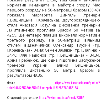
показав результат 27.30, тим самим виконав
норматив кандидата в майстри спорту. Час
першого розряду на 50-метровці брасом (38.40)
показала Маргарита Цингаль (тренери
Г.Вишницька, І.Краєвська). Другорозрядницею
стала Анастасія Козуліна. Вихованка тренерки
Л.Литвиненко проплила брасом 50 метрів за
42.59. Ще четверо плавців виконали нормативи
третього розряду. На 50-метрівці вільним
стилем відзначилися: Олександр Глухий (тр.
І.Краєвська) - 34.48; Семен Замякін (тр. І.Лапіна) -
34.46; Ілля Радіонов (тр. Г.Вишницька) - 34.34.
Аріна Гребенюк, ще одна підопічна Заслуженої
тренерки України Галини Вишницької,
проплила дистанцію 50 метрів брасом з
результатом 49.35.
https://www.facebook.com/photo/?
Фото
fbid=1481255369455010&set=pcb.1481253789455168
https://swimtime.in.ua/meet/2315/
Стартові протоколи