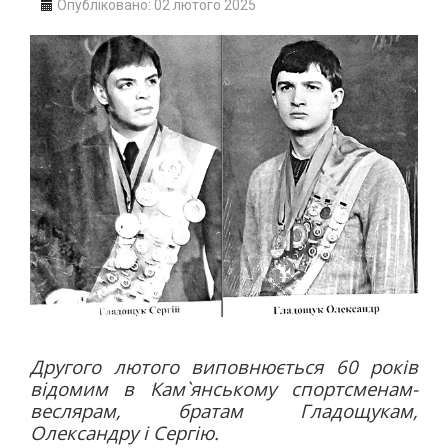
Опубліковано: 02 лютого 2025
ПОЛО
ПЛАВАННЯ
СТРИБКИ З ТРАМПЛІНУ
СИНХРОННЕ ПЛАВАННЯ
ГРЕБЛЯ
ВОДНИЙ ТУРИЗМ
ГІМНАСТИКА
ХУДОЖНЯ
СПОРТИВНА
АКРОБАТИКА
СТРИБКИ НА БАТУТІ
ЗИМОВІ ВОДИ
ХОКЕЙ
Другого лютого виповнюється 60 років
БІГ НА КОНЬКАХ
відомим в Кам`янському спортсменам-
веслярам, братам Гладощукам,
ФІГУРНЕ КАТАННЯ
Олександру і Сергію.
ФІГУРНЕ КАТАННЯ НА РОЛИКОВИХ КОВЗАНАХ