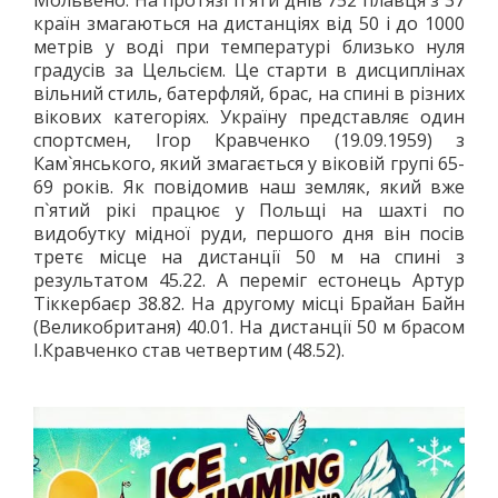
країн змагаються на дистанціях від 50 і до 1000
метрів у воді при температурі близько нуля
градусів за Цельсієм. Це старти в дисциплінах
вільний стиль, батерфляй, брас, на спині в різних
вікових категоріях. Україну представляє один
спортсмен, Ігор Кравченко (19.09.1959) з
Кам`янського, який змагається у віковій групі 65-
69 років. Як повідомив наш земляк, який вже
п`ятий рікі працює у Польщі на шахті по
видобутку мідної руди, першого дня він посів
третє місце на дистанції 50 м на спині з
результатом 45.22. А переміг естонець Артур
Тіккербаєр 38.82. На другому місці Брайан Байн
(Великобританя) 40.01. На дистанції 50 м брасом
І.Кравченко став четвертим (48.52).