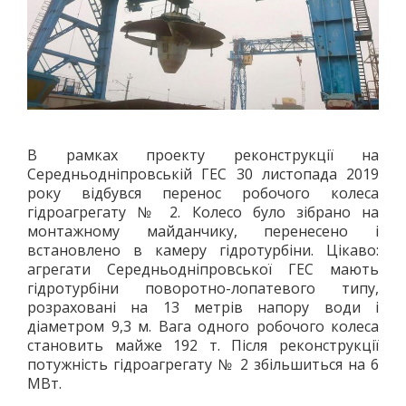
ПОЛО
ПЛАВАННЯ
СТРИБКИ З ТРАМПЛІНУ
СИНХРОННЕ ПЛАВАННЯ
ГРЕБЛЯ
ВОДНИЙ ТУРИЗМ
В рамках проекту реконструкції на
ГІМНАСТИКА
Середньодніпровській ГЕС 30 листопада 2019
року відбувся перенос робочого колеса
ХУДОЖНЯ
гідроагрегату № 2. Колесо було зібрано на
СПОРТИВНА
монтажному майданчику, перенесено і
АКРОБАТИКА
встановлено в камеру гідротурбіни. Цікаво:
агрегати Середньодніпровської ГЕС мають
СТРИБКИ НА БАТУТІ
гідротурбіни поворотно-лопатевого типу,
ЗИМОВІ ВОДИ
розраховані на 13 метрів напору води і
ХОКЕЙ
діаметром 9,3 м. Вага одного робочого колеса
становить майже 192 т. Після реконструкції
БІГ НА КОНЬКАХ
потужність гідроагрегату № 2 збільшиться на 6
ФІГУРНЕ КАТАННЯ
МВт.
ФІГУРНЕ КАТАННЯ НА РОЛИКОВИХ КОВЗАНАХ