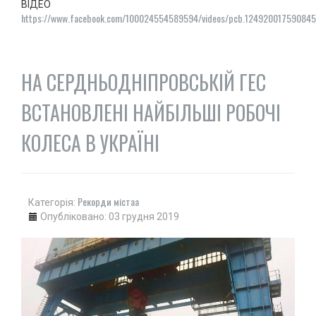
ВІДЕО
ДЗЮДО
https://www.facebook.com/100024554589594/videos/pcb.12492001759084
ВІЛЬНА БОРОТЬБА
КАРАТЕ
АЙКІДО
НА СЕРДНЬОДНІПРОВСЬКІЙ ГЕС
ФРІФАЙТ
ВСТАНОВЛЕНІ НАЙБІЛЬШІ РОБОЧІ
ММА
ХАПКІДО
КОЛЕСА В УКРАЇНІ
КОМБАТАН
ЛЕГКА АТЛЕТИКА
БІГ
Рекорди містаа
Категорія:
ХОДЬБА
Опубліковано: 03 грудня 2019
СТРИБКИ ТА МЕТАННЯ
ТЕНІС
ВЕЛИКИЙ
НАСТІЛЬНИЙ
ВОДНІ ВИДИ