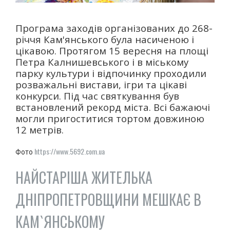
"ПЕРЕГОРТАЮЧИ СТАРІ ГАЗЕТИ"
50-ТІ РОКИ
Програма заходів організованих до 268-
60-ТІ РОКИ
річчя Кам'янського була насиченою і
цікавою. Протягом 15 вересня на площі
70-ТІ РОКИ
Петра Калнишевського і в міському
80-ТІ РОКИ
парку культури і відпочинку проходили
90-ТІ РОКИ
розважальні вистави, ігри та цікаві
конкурси. Під час святкування був
ІСТОРІЯ ОДНІЄЇ ФОТОГРАФІЇ
встановлений рекорд міста. Всі бажаючі
ІСТОРІЯ ТРАНСПОРТУ
могли пригоститися тортом довжиною
РЕКОРДИ МІСТА
12 метрів.
https://www.5692.com.ua
Фото
НАЙСТАРІША ЖИТЕЛЬКА
ДНІПРОПЕТРОВЩИНИ МЕШКАЄ В
КАМ`ЯНСЬКОМУ