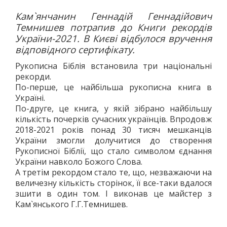
АВТО
Кам`янчанин Геннадій Геннадійович
МОТО
Темнишев потрапив до Книги рекордів
України-2021. В Києві відбулося вручення
АВІАСПОРТ
відповідного сертифікату.
ВЕЛОСПОРТ
Рукописна Біблія встановила три національні
СТРІЛЬБА КУЛЬОВА
рекорди.
СТРІЛЬБА З ЛУКА
По-перше, це найбільша рукописна книга в
ФЕХТУВАННЯ ІСТОРИЧНЕ
Україні.
По-друге, це книга, у якій зібрано найбільшу
СУДНОМОДЕЛІЗМ
кількість почерків сучасних українців. Впродовж
СИЛОВІ ВИДИ
2018-2021 років понад 30 тисяч мешканців
ВАЖКА АТЛЕТИКА
України змогли долучитися до створення
Рукописної Біблії, що стало символом єднання
ПАУЕРЛІФТИНГ
України навколо Божого Слова.
ГИРЬОВИЙ СПОРТ
А третім рекордом стало те, що, незважаючи на
ЄДИНОБОРСТВА
величезну кількість сторінок, її все-таки вдалося
зшити в один том. І виконав це майстер з
ТХЕКВОНДО
Кам`янського Г.Г.Темнишев.
БОКС
КІКБОКСИНГ