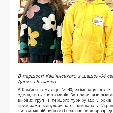
В першості Кам`янського з шашок-64 се
Дарина Янченко.
В Кам`янському ліцеї № 40, вісімнадцятого сі
одинадцять спортсменів. За правилами змаган
вікових груп. Із першого турніру (до 8 рокі
призерами минулорічного чемпіонату Украї
сьогодняшній першості показав першорозрядни