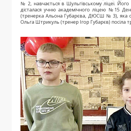
№ 2, навчається в Шульгівському ліцеї. Його
дісталася учню академічного ліцею №15 Дени
(тренерка Альона Губарєва, ДЮСШ № 3), яка 
Ольга Штрикуль (тренер Ігор Губарєв) посіла т