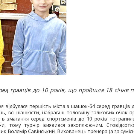
ред гравців до 10 років, що пройшла 18 січня 
чня відбулася першість міста з шашок-64 серед гравців
ь, всі шашкісти, набравші половину залікових очок 
в) в змагання серед спортсменів до 10 років потрапил
ни, тому турнір виявився захоплюючим. Стовідсот
к Волємір Савінський. Вихованець тренера (а за сумі