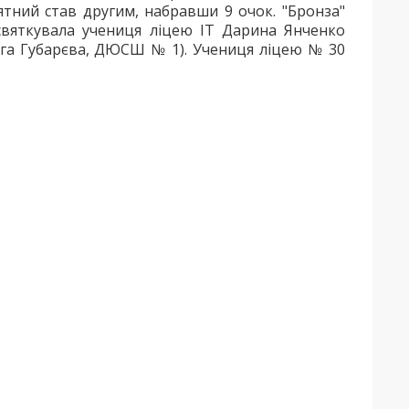
ятний став другим, набравши 9 очок. "Бронза"
 святкувала учениця ліцею ІТ Дарина Янченко
ьга Губарєва, ДЮСШ № 1). Учениця ліцею № 30