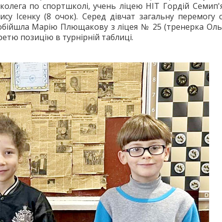
 колега по спортшколі, учень ліцею НІТ Гордій Семип'
су Ісенку (8 очок). Серед дівчат загальну перемогу
обійшла Марію Плющакову з ліцея № 25 (тренерка Ол
ретю позицію в турнірній таблиці.