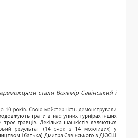
переможцями стали Волємір Савінський і
 до 10 років. Свою майстерність демонстрували
продовжують грати в наступних турнірах інших
и троє гравців. Декілька шашкістів являються
ковий результат (14 очок з 14 можливих) у
сництвом і батька) Дмитра Савінського з ДЮСШ