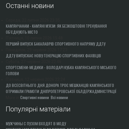
Останні новини
"ПЕРЕГОРТАЮЧИ СТАРІ ГАЗЕТИ"
50-ТІ РОКИ
Середа, 22 липня 2026 23:35
60-ТІ РОКИ
КАМ'ЯНЧАНАМ - КАМ'ЯНІ М'ЯЗИ: ЯК БЕЗКОШТОВНІ ТРЕНУВАННЯ
70-ТІ РОКИ
ОБ'ЄДНУЮТЬ МІСТО
80-ТІ РОКИ
П'ятниця, 10 липня 2026 15:48
ПЕРШИЙ ВИПУСК БАКАЛАВРІВ СПОРТИВНОГО НАПРЯМУ ДДТУ
90-ТІ РОКИ
Понеділок, 29 червня 2026 17:23
ІСТОРІЯ ОДНІЄЇ ФОТОГРАФІЇ
ДДТУ ВИПУСКАЄ НОВУ ГЕНЕРАЦІЮ СПОРТИВНИХ ФАХІВЦІВ
ІСТОРІЯ ТРАНСПОРТУ
Субота, 27 червня 2026 22:46
СПОРТСМЕНИ-МЕДИКИ - ВОЛОДАРІ КУБКА КАМ'ЯНСЬКОГО МІСЬКОГО
РЕКОРДИ МІСТА
ГОЛОВИ
П'ятниця, 12 червня 2026 22:24
ДО ВСЕСВІТНЬОГО ДНЯ ДОНОРА ТРОЄ МЕШКАНЦІВ КАМ'ЯНСЬКОГО
ОТРИМАЛИ ГРАМОТИ ДНІПРОПЕТРОВСЬКОЇ ОБЛДЕРЖАДМІНІСТРАЦІЇ
Спортивні новини
Всі новини
More in
Популярні матеріали
МУЖЧИНЫ С ПУЗОМ ВХОДЯТ В МОДУ