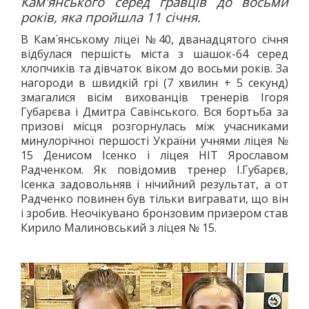
Кам'янського серед гравців до восьми
ДЗЮДО
років, яка пройшла 11 січня.
ВІЛЬНА БОРОТЬБА
В Кам`янському ліцеї №40, дванадцятого січня
КАРАТЕ
відбулася першість міста з шашок-64 серед
хлопчиків та дівчаток віком до восьми років. За
АЙКІДО
нагороди в швидкій грі (7 хвилин + 5 секунд)
ФРІФАЙТ
змагалися вісім вихованців тренерів Ігоря
ММА
Губарєва і Дмитра Савінського. Вся бортьба за
призові місця розгорнулась між учасниками
ХАПКІДО
минулорічної першості України учнями ліцея №
КОМБАТАН
15 Денисом Ісенко і ліцея НІТ Ярославом
ЛЕГКА АТЛЕТИКА
Радченком. Як повідомив тренер І.Губарєв,
Ісенка задовольняв і нічийний результат, а от
БІГ
Радченко повинен був тільки вигравати, що він
ХОДЬБА
і зробив. Неочікувано бронзовим призером став
СТРИБКИ ТА МЕТАННЯ
Кирило Малиновський з ліцея № 15.
ТЕНІС
ВЕЛИКИЙ
НАСТІЛЬНИЙ
ВОДНІ ВИДИ