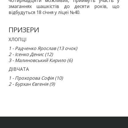
чотирнадцяти можливих, приймуть участь у
ЛОГІЧНІ ІГРИ
змаганнях шашкістів до десяти років, що
відбудуться 18 січня у ліцеї №40.
ШАШКИ
ШАХИ
ПРИЗЕРИ
СЕГИ
СПОРТИВНІ ТАНЦІ, ЧЕРЛІДІНГ
ХЛОПЦІ
СПОРТИВНІ ТАНЦІ
1 - Радченко Ярослав (13 очок)
ЧЕРЛІДІНГ
2 - Ісенко Денис (12)
3 - Малиновський Кирило (6)
БІЛЬЯРДНИЙ СПОРТ
ПАРКУР
ДІВЧАТА
СПОРТИВНІ СПОРУДИ
1 - Прохорова Софія (10)
2 - Бурхан Євгенія (9)
СПОРТИВНЕ ОРІЄНТУВАННЯ
КУЛЬТУРА
ОСВІТА
ІСТОРІЯ
ВІДОМІ ЛЮДИ МІСТА
ПАМ'ЯТНИКИ МІСТА