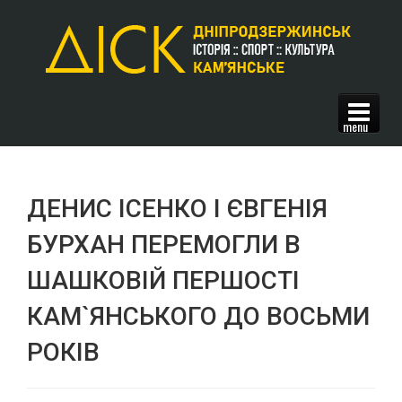
ГОЛОВНА
СПОРТ
ДЕНИС ІСЕНКО І ЄВГЕНІЯ
ІГРОВІ (З М'ЯЧЕМ) ВИДИ
БУРХАН ПЕРЕМОГЛИ В
ФУТБОЛ
МІНІ-ФУТБОЛ
ШАШКОВІЙ ПЕРШОСТІ
БАСКЕТБОЛ
КАМ`ЯНСЬКОГО ДО ВОСЬМИ
ВОЛЕЙБОЛ
ГАНДБОЛ
РОКІВ
ПЛЯЖНИЙ ФУТБОЛ
ТЕХНІЧНІ ВИДИ