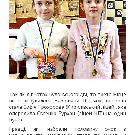
ПОЛО
ПЛАВАННЯ
СТРИБКИ З ТРАМПЛІНУ
СИНХРОННЕ ПЛАВАННЯ
ГРЕБЛЯ
ВОДНИЙ ТУРИЗМ
ГІМНАСТИКА
ХУДОЖНЯ
СПОРТИВНА
АКРОБАТИКА
СТРИБКИ НА БАТУТІ
Так як дівчаток було всього дві, то третє місце
ЗИМОВІ ВОДИ
не розігрувалося. Набравши 10 очок, першою
ХОКЕЙ
стала Софія Прохорова (Кирилівський ліцей), яка
опередила Євгенію Бурхан (ліцей НІТ) на один
БІГ НА КОНЬКАХ
пункт.
ФІГУРНЕ КАТАННЯ
Гравці, які набрали половину очок з
ФІГУРНЕ КАТАННЯ НА РОЛИКОВИХ КОВЗАНАХ