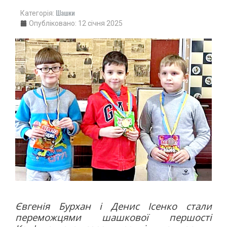
АВТО
Шашки
Категорія:
МОТО
Опубліковано: 12 січня 2025
АВІАСПОРТ
ВЕЛОСПОРТ
СТРІЛЬБА КУЛЬОВА
СТРІЛЬБА З ЛУКА
ФЕХТУВАННЯ ІСТОРИЧНЕ
СУДНОМОДЕЛІЗМ
СИЛОВІ ВИДИ
ВАЖКА АТЛЕТИКА
ПАУЕРЛІФТИНГ
ГИРЬОВИЙ СПОРТ
ЄДИНОБОРСТВА
ТХЕКВОНДО
Євгенія Бурхан і Денис Ісенко стали
БОКС
переможцями шашкової першості
КІКБОКСИНГ