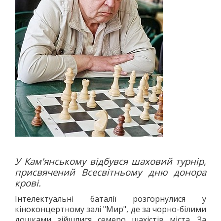
У Кам'янському відбувся шаховий турнір,
присвячений Всесвітньому дню донора
крові.
Інтелектуальні баталії розгорнулися у
кіноконцертному залі "Мир", де за чорно-білими
дошками зійшлися семеро шахістів міста. За