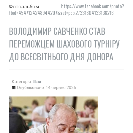
"ПЕРЕГОРТАЮЧИ СТАРІ ГАЗЕТИ"
https://www.facebook.com/photo?
Фотоальбом
fbid=4547124248944207&set=pcb.27331804133136216
50-ТІ РОКИ
60-ТІ РОКИ
ВОЛОДИМИР САВЧЕНКО СТАВ
70-ТІ РОКИ
80-ТІ РОКИ
ПЕРЕМОЖЦЕМ ШАХОВОГО ТУРНІРУ
90-ТІ РОКИ
ДО ВСЕСВІТНЬОГО ДНЯ ДОНОРА
ІСТОРІЯ ОДНІЄЇ ФОТОГРАФІЇ
ІСТОРІЯ ТРАНСПОРТУ
РЕКОРДИ МІСТА
Шахи
Категорія:
Опубліковано: 14 червня 2026