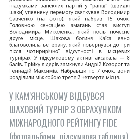
підсумками запеклих партій у "рапід" (швидкі
шахи) упевнену перемогу святкував Володимир
Савченко (на фото), який набрав 15 очок.
Головною сенсацією змагань став виступ
Володимира Миколенка, який посів почесне
друге місце. Шахова богиня Каїса явно
благоволила ветерану, який повернувся до гри
після чотирирічної відсутності в місцевих
турнірах. У підсумковому активі аксакала — 8
балів. Трійку лідерів замкнули Андрій Козорог та
Геннадій Максимів. Набравши по 7 очок, вони
розділили між собою третє й четверте місця.
У КАМ'ЯНСЬКОМУ ВІДБУВСЯ
ШАХОВИЙ ТУРНІР З ОБРАХУНКОМ
МІЖНАРОДНОГО РЕЙТИНГУ FIDE
(фотоальбоми, підсумкова таблиця)