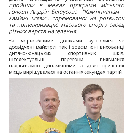
пройшли в межах програми міського
ДЗЮДО
голови Андрія Білоусова "Кам’янчанам –
ВІЛЬНА БОРОТЬБА
кам’яні м’язи", спрямованої на розвиток
КАРАТЕ
та популяризацію масового спорту серед
АЙКІДО
різних верств населення.
ФРІФАЙТ
За чорно-білими дошками зустрілися як
ММА
досвідчені майстри, так і зовсім юні вихованці
дитячо-юнацьких спортивних шкіл.
ХАПКІДО
Інтелектуальні перегони виявилися
КОМБАТАН
надзвичайно динамічними, а доля призових
ЛЕГКА АТЛЕТИКА
місць вирішувалася на останніх секундах партій.
БІГ
ХОДЬБА
СТРИБКИ ТА МЕТАННЯ
ТЕНІС
ВЕЛИКИЙ
НАСТІЛЬНИЙ
ВОДНІ ВИДИ