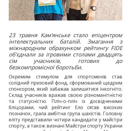
23 травня Кам’янське стало епіцентром
інтелектуальних баталій. Змагання з
міжнародним обрахунком рейтингу FIDE
об'єднали за ігровими столами двадцять
сім учасників, готових до
безкомпромісної боротьби.
Окремим стимулом для спортсменів став
солідний призовий фонд, сформований щедрим
спонсором, який забажав залишитися інкогніто.
Склад учасників вражав своєю різноманітністю
та статусністю. Пліч-о-пліч із досвідченими
бліцорами, чий рейтинг Ело сягав високих
позначок, грала амбітна група шахістів. Головну
еліту представили чотири кандидати у майстри
спорту, а також визнані Майстри спорту України