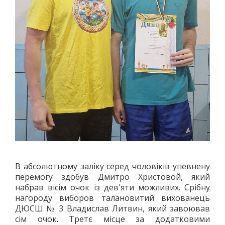
ПОЛО
ПЛАВАННЯ
СТРИБКИ З ТРАМПЛІНУ
СИНХРОННЕ ПЛАВАННЯ
ГРЕБЛЯ
ВОДНИЙ ТУРИЗМ
ГІМНАСТИКА
ХУДОЖНЯ
СПОРТИВНА
АКРОБАТИКА
СТРИБКИ НА БАТУТІ
ЗИМОВІ ВОДИ
В абсолютному заліку серед чоловіків упевнену
перемогу здобув Дмитро Христовой, який
ХОКЕЙ
набрав вісім очок із дев'яти можливих. Срібну
БІГ НА КОНЬКАХ
нагороду виборов талановитий вихованець
ФІГУРНЕ КАТАННЯ
ДЮСШ № 3 Владислав Литвин, який завоював
сім очок. Третє місце за додатковими
ФІГУРНЕ КАТАННЯ НА РОЛИКОВИХ КОВЗАНАХ