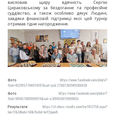
висловив щиру вдячність Сергію
Цираковському за бездоганне та професійне
суддівство, а також особливо дякує Людині,
завдяки фінансовій підтримці якої цей турнір
отримав гідне нагородження.
https://www.facebook.com/photo?
Фото
fbid=4520157784974187&set=pcb.27007301945586438
https://www.facebook.com/photo/?
Фото
fbid=991657889999974&set=a.991659079999855
https://s1.chess-results.com/tnr1413750.aspx?
Результати
lan=11&SNode=S0&fbclid=IwY2xjawR-