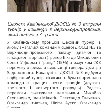
Шахісти Кам`янської ДЮСШ № 3 виграли
турнір у команди з Верхньодніпровська,
який відбувся 3 травня.
У Кам`янському пройшов шаховий турнір, в
якому змагалися команди місцевої ДЮСШ №3 та
Верхньодніпровського палацу дитячої та
юнацької творчості (тренер Віктор Михайлович
Сень). У форматі "рапід" (15+5) з рахунком 28:8
перемогу отримали вихованці тренера Дмитра
Задорожного. Накануні в ДЮСШ №3 відбувся
відбірковий турнір, після якого була сформована
команда з кращих шести гравців (другого,
третього і четвертого розрядів). Радість
перемоги святкували кам`янчани Михайло
Степаненко, Іван Мішагін, Олександр Ткаченко,
Олександр Ігнатьєв, Нікіта Аутко, Олександр