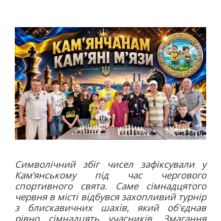
АВТО
МОТО
АВІАСПОРТ
ВЕЛОСПОРТ
СТРІЛЬБА КУЛЬОВА
СТРІЛЬБА З ЛУКА
ФЕХТУВАННЯ ІСТОРИЧНЕ
СУДНОМОДЕЛІЗМ
СИЛОВІ ВИДИ
ВАЖКА АТЛЕТИКА
ПАУЕРЛІФТИНГ
ГИРЬОВИЙ СПОРТ
Символічний збіг чисел зафіксували у
Кам’янському під час чергового
ЄДИНОБОРСТВА
спортивного свята. Саме сімнадцятого
ТХЕКВОНДО
червня в місті відбувся захопливий турнір
БОКС
з блискавичних шахів, який об'єднав
КІКБОКСИНГ
рівно сімнадцять учасників. Змагання