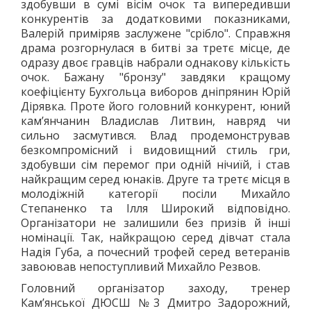
здобувши в сумі вісім очок та випередивши
конкурентів за додатковими показниками,
Валерій приміряв заслужене "срібло". Справжня
драма розгорнулася в битві за третє місце, де
одразу двоє гравців набрали однакову кількість
очок. Бажану "бронзу" завдяки кращому
коефіцієнту Бухгольца виборов дніпрянин Юрій
Дірявка. Проте його головний конкурент, юний
кам’янчанин Владислав Литвин, навряд чи
сильно засмутився. Влад продемонстрував
безкомпромісний і видовищний стиль гри,
здобувши сім перемог при одній нічиїй, і став
найкращим серед юнаків. Друге та третє місця в
молодіжній категорії посіли Михайло
Степаненко та Ілля Широкий відповідно.
Організатори не залишили без призів й інші
номінації. Так, найкращою серед дівчат стала
Надія Губа, а почесний трофей серед ветеранів
завоював непоступливий Михайло Резвов.
Головний організатор заходу, тренер
Кам’янської ДЮСШ №3 Дмитро Задорожний,