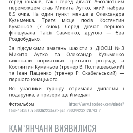
серед юнаків, так і серед дівчат. Абсолютним
переможцем став Микита Аутко, який набрав
8,5 очка. На один пункт менше в Олександра
Кузьменка. Третє місце посів Костянтин
Куманьов (7 очок). Серед дівчат першою
фінішувала Таїсія Савченко, другою — Єва
Роздобудько.
За підсумками змагань шахісти з ДЮСШ №3
Микита Аутко та Олександр Кузьменко
виконали нормативи третього розряду, а
Костянтин Куманьов (тренер В. Полташевський)
та Іван Пащенко (тренер Р. Скабельський) —
першого юнацького.
Всі учасники турніру отримали дипломи і
подарунка, а призери ще й медалі.
https://www.facebook.com/photo?
Фотоальбом
fbid=4513870758936223&set=pcb.26934423212874312
КАМ`ЯНЧАНИ ВИЯВИЛИСЯ