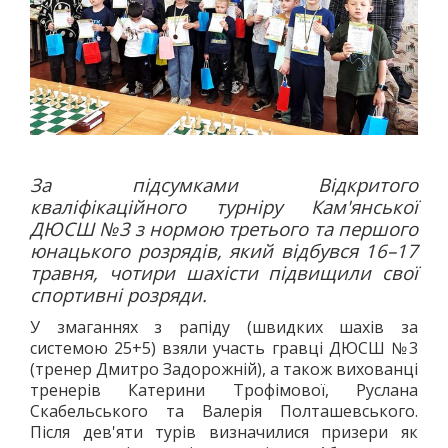
За підсумками Відкритого
кваліфікаційного турніру Кам'янської
ДЮСШ №3 з нормою третього та першого
юнацького розрядів, який відбувся 16–17
травня, чотири шахісти підвищили свої
спортивні розряди.
У змаганнях з рапіду (швидких шахів за
системою 25+5) взяли участь гравці ДЮСШ №3
(тренер Дмитро Задорожній), а також вихованці
тренерів Катерини Трофімової, Руслана
Скабельського та Валерія Полташевського.
Після дев'яти турів визначилися призери як