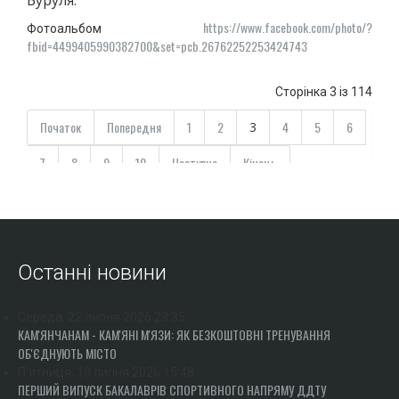
Буруля.
https://www.facebook.com/photo/?
Фотоальбом
fbid=4499405990382700&set=pcb.26762252253424743
Сторінка 3 із 114
Початок
Попередня
1
2
4
5
6
3
7
8
9
10
Наступна
Кінець
Останні новини
Середа, 22 липня 2026 23:35
КАМ'ЯНЧАНАМ - КАМ'ЯНІ М'ЯЗИ: ЯК БЕЗКОШТОВНІ ТРЕНУВАННЯ
ОБ'ЄДНУЮТЬ МІСТО
П'ятниця, 10 липня 2026 15:48
ПЕРШИЙ ВИПУСК БАКАЛАВРІВ СПОРТИВНОГО НАПРЯМУ ДДТУ