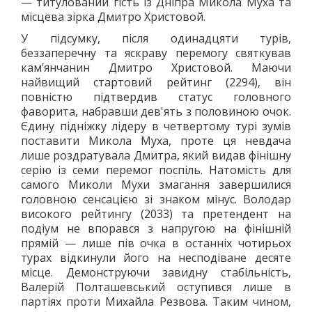
— титулований гість із Дніпра Микола Муха та
місцева зірка Дмитро Христовой.
У підсумку, після одинадцяти турів,
беззаперечну та яскраву перемогу святкував
кам’янчанин Дмитро Христовой. Маючи
найвищий стартовий рейтинг (2294), він
повністю підтвердив статус головного
фаворита, набравши дев'ять з половиною очок.
Єдину підніжку лідеру в четвертому турі зумів
поставити Микола Муха, проте ця невдача
лише роздратувала Дмитра, який видав фінішну
серію із семи перемог поспіль. Натомість для
самого Миколи Мухи змагання завершилися
головною сенсацією зі знаком мінус. Володар
високого рейтингу (2033) та претендент на
подіум не впорався з напругою на фінішній
прямій — лише пів очка в останніх чотирьох
турах відкинули його на несподіване десяте
місце. Демонструючи завидну стабільність,
Валерій Полташевський оступився лише в
партіях проти Михайла Резвова. Таким чином,