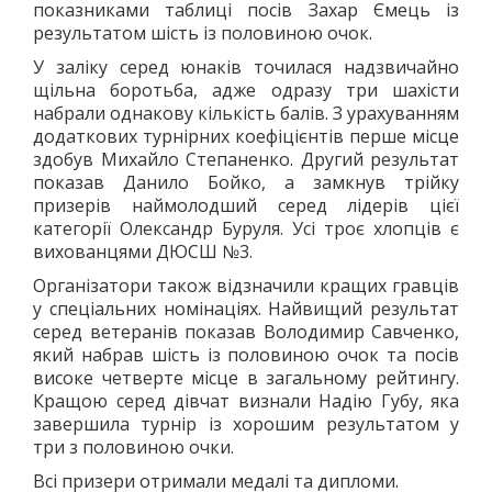
показниками таблиці посів Захар Ємець із
ЛОГІЧНІ ІГРИ
результатом шість із половиною очок.
ШАШКИ
У заліку серед юнаків точилася надзвичайно
ШАХИ
щільна боротьба, адже одразу три шахісти
СЕГИ
набрали однакову кількість балів. З урахуванням
додаткових турнірних коефіцієнтів перше місце
СПОРТИВНІ ТАНЦІ, ЧЕРЛІДІНГ
здобув Михайло Степаненко. Другий результат
СПОРТИВНІ ТАНЦІ
показав Данило Бойко, а замкнув трійку
ЧЕРЛІДІНГ
призерів наймолодший серед лідерів цієї
категорії Олександр Буруля. Усі троє хлопців є
БІЛЬЯРДНИЙ СПОРТ
вихованцями ДЮСШ №3.
ПАРКУР
Організатори також відзначили кращих гравців
СПОРТИВНІ СПОРУДИ
у спеціальних номінаціях. Найвищий результат
СПОРТИВНЕ ОРІЄНТУВАННЯ
серед ветеранів показав Володимир Савченко,
який набрав шість із половиною очок та посів
КУЛЬТУРА
високе четверте місце в загальному рейтингу.
ОСВІТА
Кращою серед дівчат визнали Надію Губу, яка
ІСТОРІЯ
завершила турнір із хорошим результатом у
три з половиною очки.
ВІДОМІ ЛЮДИ МІСТА
ПАМ'ЯТНИКИ МІСТА
Всі призери отримали медалі та дипломи.