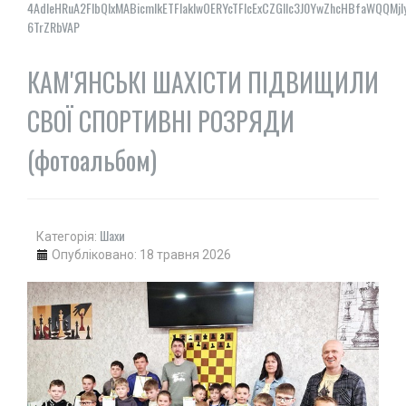
4AdleHRuA2FlbQIxMABicmlkETFIakIwOERYcTFIcExCZGllc3J0YwZhcHBfaWQQ
6TrZRbVAP
КАМ'ЯНСЬКІ ШАХІСТИ ПІДВИЩИЛИ
СВОЇ СПОРТИВНІ РОЗРЯДИ
(фотоальбом)
Шахи
Категорія:
Опубліковано: 18 травня 2026