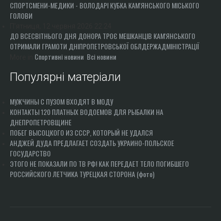
СПОРТСМЕНИ-МЕДИКИ - ВОЛОДАРІ КУБКА КАМ'ЯНСЬКОГО МІСЬКОГО
ГОЛОВИ
П'ятниця, 12 червня 2026 22:24
ДО ВСЕСВІТНЬОГО ДНЯ ДОНОРА ТРОЄ МЕШКАНЦІВ КАМ'ЯНСЬКОГО
ОТРИМАЛИ ГРАМОТИ ДНІПРОПЕТРОВСЬКОЇ ОБЛДЕРЖАДМІНІСТРАЦІЇ
Спортивні новини
Всі новини
More in
Популярні матеріали
МУЖЧИНЫ С ПУЗОМ ВХОДЯТ В МОДУ
КОНТАКТЫ 120 ПЛАТНЫХ ВОДОЕМОВ ДЛЯ РЫБАЛКИ НА
ДНЕПРОПЕТРОВЩИНЕ
ПОБЕГ ВЫСОЦКОГО ИЗ СССР, КОТОРЫЙ НЕ УДАЛСЯ
АНДЖЕЙ ДУДА ПРЕДЛАГАЕТ СОЗДАТЬ УКРАИНО-ПОЛЬСКОЕ
ГОСУДАРСТВО
ЭТОГО НЕ ПОКАЗАЛИ ПО ТВ РФ! КАК ПЕРЕДАЕТ ТЕЛО ПОГИБШЕГО
РОССИЙСКОГО ЛЕТЧИКА ТУРЕЦКАЯ СТОРОНА (фото)