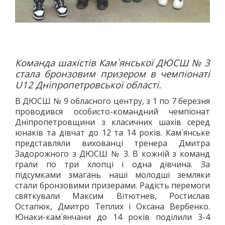
Команда шахістів Кам`янської ДЮСШ № 3
стала бронзовим призером в чемпіонаті
U12 Дніпропетровської області.
В ДЮСШ № 9 обласного центру, з 1 по 7 березня
проводився особисто-командний чемпіонат
Дніпропетровщини з класичних шахів серед
юнаків та дівчат до 12 та 14 років. Кам`янське
представляли вихованці тренера Дмитра
Задорожного з ДЮСШ № 3. В кожній з команд
грали по три хлопці і одна дівчина. За
підсумками змагань наші молодші земляки
стали бронзовими призерами. Радість перемоги
святкували Максим Вітютнев, Ростислав
Остапюк, Дмитро Теплих і Оксана Вербенко.
Юнаки-кам`янчани до 14 років поділили 3-4