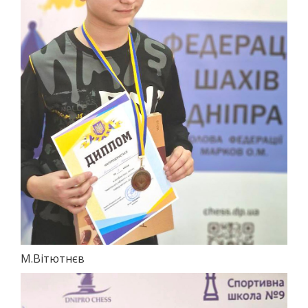
М.Вітютнєв