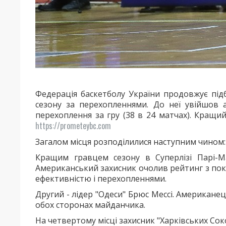
Федерація баскетболу України продовжує підб
сезону за перехопленнями. До неї увійшов 
перехоплення за гру (38 в 24 матчах). Кращи
https://prometeybc.com
Загалом місця розподілилися наступним чином:
Кращим гравцем сезону в Суперлізі Парі-Ма
Американський захисник очолив рейтинг з пока
ефективністю і перехопленнями.
Другий - лідер "Одеси" Брюс Мессі. Американе
обох сторонах майданчика.
На четвертому місці захисник "Харківських Соко