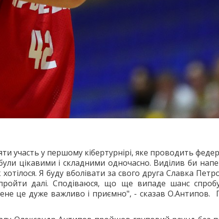
ти участь у першому кібертурнірі, яке проводить федера
 були цікавими і складними одночасно. Виділив би напев
к хотілося. Я буду вболівати за свого друга Славка Петр
 пройти далі. Сподіваюся, що ще випаде шанс спробу
мене це дуже важливо і приємно", - сказав О.Антипов.