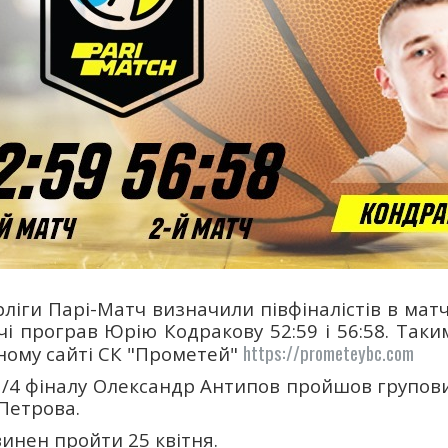
рліги Парі-Матч визначили півфіналістів в мат
чі програв Юрію Кодракову 52:59 і 56:58. Та
https://prometeybc.com
бному сайті СК "Прометей"
/4 фіналу Олександр Антипов пройшов групови
 Петрова.
инен пройти 25 квітня.