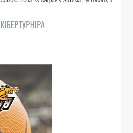
разок: спочатку виграв у Артема Пустового, а
КІБЕРТУРНІРА