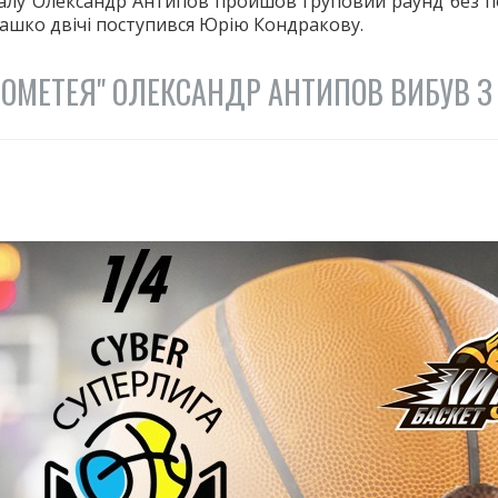
налу Олександр Антипов пройшов груповий раунд без по
 Сашко двічі поступився Юрію Кондракову.
РОМЕТЕЯ" ОЛЕКСАНДР АНТИПОВ ВИБУВ З 