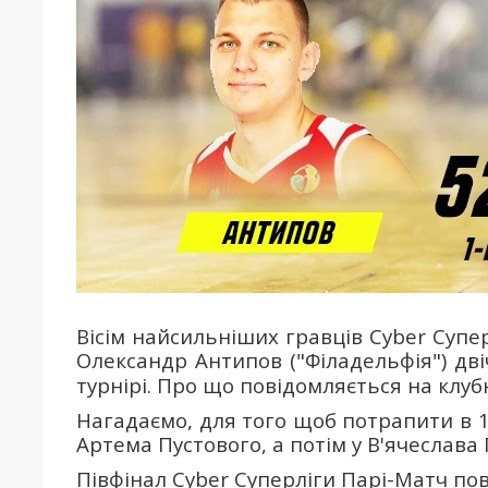
Вісім найсильніших гравців Cyber Супе
Олександр Антипов ("Філадельфія") дві
турнірі. Про що повідомляється на клу
Нагадаємо, для того щоб потрапити в 1
Артема Пустового, а потім у В'ячеслава
Півфінал Cyber Суперліги Парі-Матч пов