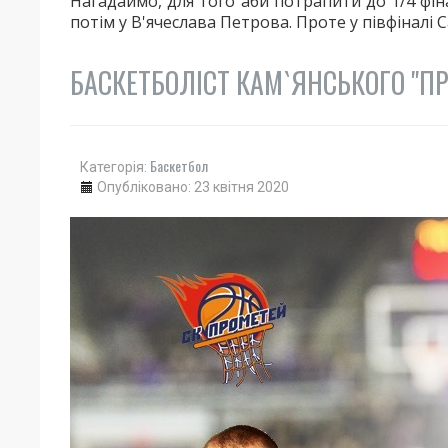
Нагадаймо, для того аби потрапити до 1/4 фі
потім у В'ячеслава Петрова. Проте у півфіналі
БАСКЕТБОЛІСТ КАМ`ЯНСЬКОГО "П
Баскетбол
Категорія:
Опубліковано: 23 квітня 2020