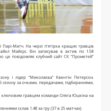
 Парі-Матч. На черзі п'ятірка кращих гравців
айкл Майєрс. Він записував в актив по 1.58
Про це повідомляє клубний сайт СК "Прометей"
зону і лідер "Миколаєва" Квентін Петерсон.
5 сезону за очками, передачами, підбираннями,
 був ключовим гравцем команди Олега Юшкіна на
ннями склав 1.48 за гру (37 в 25 матчах).