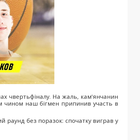
чах чвертьфіналу. На жаль, кам'янчанин
ким чином наш бігмен припинив участь в
й раунд без поразок: спочатку виграв у