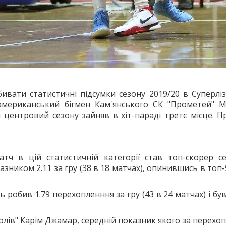
ивати статистичні підсумки сезону 2019/20 в Суперлізі
американський бігмен Кам'янського СК "Прометей" М
й центровий сезону зайняв в хіт-параді третє місце. 
тч в цій статистичній категорії став топ-скорер се
зником 2.11 за гру (38 в 18 матчах), опинившись в топ-
ць робив 1.79 перехопленння за гру (43 в 24 матчах) і
лів" Карім Джамар, середній показник якого за перехопле