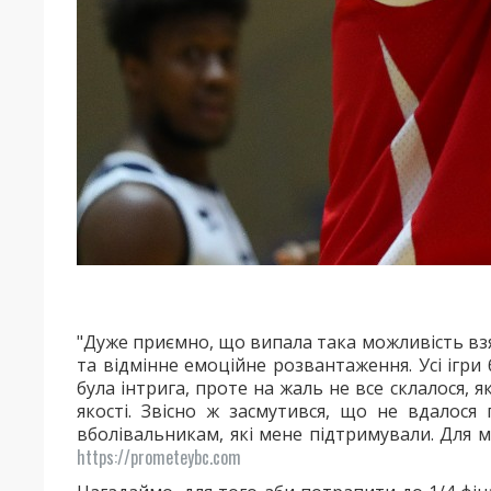
"Дуже приємно, що випала така можливість взя
та відмінне емоційне розвантаження. Усі ігри
була інтрига, проте на жаль не все склалося, я
якості. Звісно ж засмутився, що не вдалося
вболівальникам, які мене підтримували. Для 
https://prometeybc.com