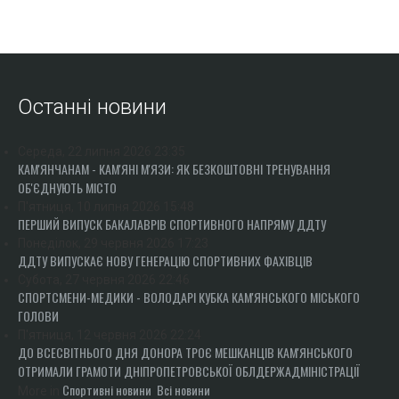
ПОЛО
ПЛАВАННЯ
СТРИБКИ З ТРАМПЛІНУ
СИНХРОННЕ ПЛАВАННЯ
Останні новини
ГРЕБЛЯ
ВОДНИЙ ТУРИЗМ
Середа, 22 липня 2026 23:35
ГІМНАСТИКА
КАМ'ЯНЧАНАМ - КАМ'ЯНІ М'ЯЗИ: ЯК БЕЗКОШТОВНІ ТРЕНУВАННЯ
ОБ'ЄДНУЮТЬ МІСТО
ХУДОЖНЯ
П'ятниця, 10 липня 2026 15:48
СПОРТИВНА
ПЕРШИЙ ВИПУСК БАКАЛАВРІВ СПОРТИВНОГО НАПРЯМУ ДДТУ
АКРОБАТИКА
Понеділок, 29 червня 2026 17:23
ДДТУ ВИПУСКАЄ НОВУ ГЕНЕРАЦІЮ СПОРТИВНИХ ФАХІВЦІВ
СТРИБКИ НА БАТУТІ
Субота, 27 червня 2026 22:46
ЗИМОВІ ВОДИ
СПОРТСМЕНИ-МЕДИКИ - ВОЛОДАРІ КУБКА КАМ'ЯНСЬКОГО МІСЬКОГО
ХОКЕЙ
ГОЛОВИ
П'ятниця, 12 червня 2026 22:24
БІГ НА КОНЬКАХ
ДО ВСЕСВІТНЬОГО ДНЯ ДОНОРА ТРОЄ МЕШКАНЦІВ КАМ'ЯНСЬКОГО
ФІГУРНЕ КАТАННЯ
ОТРИМАЛИ ГРАМОТИ ДНІПРОПЕТРОВСЬКОЇ ОБЛДЕРЖАДМІНІСТРАЦІЇ
ФІГУРНЕ КАТАННЯ НА РОЛИКОВИХ КОВЗАНАХ
Спортивні новини
Всі новини
More in