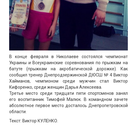
ДЗЮДО
ВІЛЬНА БОРОТЬБА
КАРАТЕ
АЙКІДО
ФРІФАЙТ
ММА
ХАПКІДО
В конце февраля в Николаеве состоялся чемпионат
Украины и Всеукраинские соревнования по прыжкам на
КОМБАТАН
батуте (прыжкам на акробатической дорожке). Как
ЛЕГКА АТЛЕТИКА
сообщил тренер Днепродзержинской ДЮСШ № 4 Виктор
Хайманов, чемпионом среди мужчин стал Виктор
БІГ
Кифоренко, среди женщин Дарья Алексеева.
ХОДЬБА
Третье место среди тридцати пяти спортсменов занял
СТРИБКИ ТА МЕТАННЯ
его воспитанник Тимофей Малюк. В командном зачете
абсолютное первое место досталось Днепропетровской
ТЕНІС
области.
ВЕЛИКИЙ
Текст: Виктор КУЛЕНКО.
НАСТІЛЬНИЙ
ВОДНІ ВИДИ