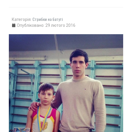
АВТО
МОТО
Стрибки на батуті
Категорія:
АВІАСПОРТ
Опубліковано: 29 лютого 2016
ВЕЛОСПОРТ
СТРІЛЬБА КУЛЬОВА
СТРІЛЬБА З ЛУКА
ФЕХТУВАННЯ ІСТОРИЧНЕ
СУДНОМОДЕЛІЗМ
СИЛОВІ ВИДИ
ВАЖКА АТЛЕТИКА
ПАУЕРЛІФТИНГ
ГИРЬОВИЙ СПОРТ
ЄДИНОБОРСТВА
ТХЕКВОНДО
БОКС
КІКБОКСИНГ