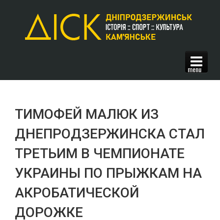
ГОЛОВНА
СПОРТ
ТИМОФЕЙ МАЛЮК ИЗ
ІГРОВІ (З М'ЯЧЕМ) ВИДИ
ДНЕПРОДЗЕРЖИНСКА СТАЛ
ФУТБОЛ
МІНІ-ФУТБОЛ
ТРЕТЬИМ В ЧЕМПИОНАТЕ
БАСКЕТБОЛ
УКРАИНЫ ПО ПРЫЖКАМ НА
ВОЛЕЙБОЛ
ГАНДБОЛ
АКРОБАТИЧЕСКОЙ
ПЛЯЖНИЙ ФУТБОЛ
ДОРОЖКЕ
ТЕХНІЧНІ ВИДИ