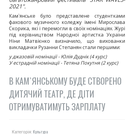
"ПЕРЕГОРТАЮЧИ СТАРІ ГАЗЕТИ"
2021".
50-ТІ РОКИ
Кам`янське було представлене студентками
фахового музичного коледжу імені Мирослава
60-ТІ РОКИ
Скорика, які і перемогли в своїх номінаціях. Журі
70-ТІ РОКИ
під керівництвом Народної артистка України
80-ТІ РОКИ
Ніни Матвієнко визначило, що вихованки
викладачки Рузанни Степанян стали першими:
90-ТІ РОКИ
ІСТОРІЯ ОДНІЄЇ ФОТОГРАФІЇ
у джазовій номінації - Юлія Дуднік (4 курс)
У естрадній номінації - Тетяна Покутня (2 курс)
ІСТОРІЯ ТРАНСПОРТУ
РЕКОРДИ МІСТА
В КАМ`ЯНСЬКОМУ БУДЕ СТВОРЕНО
ДИТЯЧИЙ ТЕАТР, ДЕ ДІТИ
ОТРИМУВАТИМУТЬ ЗАРПЛАТУ
Культура
Категорія: