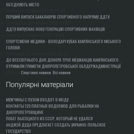
ОБ'ЄДНУЮТЬ МІСТО
П'ятниця, 10 липня 2026 15:48
ПЕРШИЙ ВИПУСК БАКАЛАВРІВ СПОРТИВНОГО НАПРЯМУ ДДТУ
Понеділок, 29 червня 2026 17:23
ДДТУ ВИПУСКАЄ НОВУ ГЕНЕРАЦІЮ СПОРТИВНИХ ФАХІВЦІВ
Субота, 27 червня 2026 22:46
СПОРТСМЕНИ-МЕДИКИ - ВОЛОДАРІ КУБКА КАМ'ЯНСЬКОГО МІСЬКОГО
ГОЛОВИ
П'ятниця, 12 червня 2026 22:24
ДО ВСЕСВІТНЬОГО ДНЯ ДОНОРА ТРОЄ МЕШКАНЦІВ КАМ'ЯНСЬКОГО
ОТРИМАЛИ ГРАМОТИ ДНІПРОПЕТРОВСЬКОЇ ОБЛДЕРЖАДМІНІСТРАЦІЇ
Спортивні новини
Всі новини
More in
Популярні матеріали
МУЖЧИНЫ С ПУЗОМ ВХОДЯТ В МОДУ
КОНТАКТЫ 120 ПЛАТНЫХ ВОДОЕМОВ ДЛЯ РЫБАЛКИ НА
ДНЕПРОПЕТРОВЩИНЕ
ПОБЕГ ВЫСОЦКОГО ИЗ СССР, КОТОРЫЙ НЕ УДАЛСЯ
АНДЖЕЙ ДУДА ПРЕДЛАГАЕТ СОЗДАТЬ УКРАИНО-ПОЛЬСКОЕ
ГОСУДАРСТВО