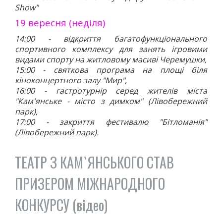
Show"
19 вересня (неділя)
14:00 - відкриття багатофункціонального
спортивного комплексу для занять ігровими
видами спорту на житловому масиві Черемушки,
15:00 - святкова програма на площі біля
кіноконцертного залу "Мир",
16:00 - гастротурнір серед жителів міста
"Кам'янське - місто з димком" (Лівобережний
парк),
17:00 - закриття фестивалю "Бітломанія"
(Лівобережний парк).
ТЕАТР З КАМ`ЯНСЬКОГО СТАВ
ПРИЗЕРОМ МІЖНАРОДНОГО
КОНКУРСУ (відео)