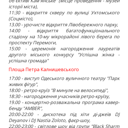
об'єктиві Кам'янське" (місце проведення - Музей
історії міста),
11:30 - відкриття скверу по вулиці Ухтомського
(Соцмісто),
13.00 - урочисте відкриття Лівобережного парку,
14:00 - відкриття багатофункціонального
стадіону на 10-му мікрорайоні лівого берега по
проспекту Перемоги,
15:00 - церемонія нагородження лауреатів
другого міського конкурсу "Успішна жінка -
успішна громада"
Площа Петра Калнишевського
17:00 - виступ Одеського вуличного театру "Парк
живих фігур",
18:00 - ретро-круїз "В минуле на велосипеді",
18:30 - нагородження учасників ретро-круїзу,
19.00 - концертно-розважальна програма кавер-
бенду "AMBER",
20:00-22:00 - дискотека під хіти ді-джеїв DJ
Deyanov і DJ Nastia Zoloto, фаєр-шоу,
22:00-23:00 - світлове шоу від групи "Black Sharm