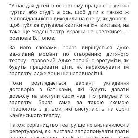
"У нас для дітей в основному працюють дитячі
гуртки або студії, а ось, щоб діти з такою ж
відповідальністю виходили на сцену, як дорослі,
щоб публіка купувала квитки на їхні вистави, на
таке ще жоден театр України не наважився", -
розповів В. Попов.
За його словами, зараз вирішується дуже
важливий момент по створенню дитячого
театру - правовий. Адже потрібно зрозуміти, як
будуть працювати діти, як нараховувати їм
зарплату, адже вони ще неповнолітні.
Поки розглядається варіант укладення
договорів з батьками, які будуть давати
дозволу на виступи своїх чад, і отримувати їх
зарплату. Зараз саме за такою схемою
працюють з дітьми, які виступають на сцені
Кам'янського театру.
Також керівництво театру ще не визначилося з
репертуаром, які вистави запропонувати грати
юному поколінню, щоб їх зацікавило. Сам