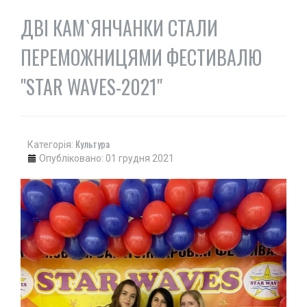
ПОЛО
ДВІ КАМ`ЯНЧАНКИ СТАЛИ
ПЛАВАННЯ
СТРИБКИ З ТРАМПЛІНУ
ПЕРЕМОЖНИЦЯМИ ФЕСТИВАЛЮ
СИНХРОННЕ ПЛАВАННЯ
"STAR WAVES-2021"
ГРЕБЛЯ
ВОДНИЙ ТУРИЗМ
ГІМНАСТИКА
Культура
ХУДОЖНЯ
Категорія:
Опубліковано: 01 грудня 2021
СПОРТИВНА
АКРОБАТИКА
СТРИБКИ НА БАТУТІ
ЗИМОВІ ВОДИ
ХОКЕЙ
БІГ НА КОНЬКАХ
ФІГУРНЕ КАТАННЯ
ФІГУРНЕ КАТАННЯ НА РОЛИКОВИХ КОВЗАНАХ