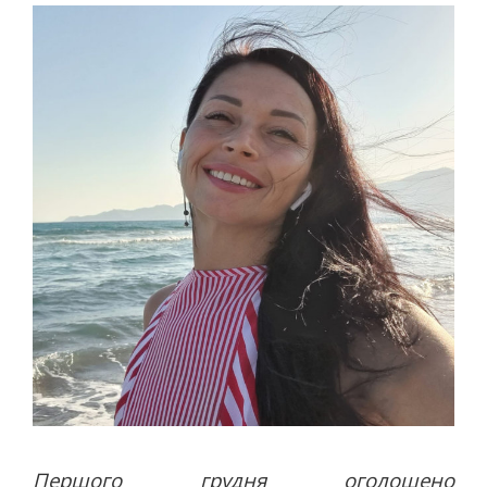
АВТО
МОТО
АВІАСПОРТ
ВЕЛОСПОРТ
СТРІЛЬБА КУЛЬОВА
СТРІЛЬБА З ЛУКА
ФЕХТУВАННЯ ІСТОРИЧНЕ
СУДНОМОДЕЛІЗМ
СИЛОВІ ВИДИ
ВАЖКА АТЛЕТИКА
ПАУЕРЛІФТИНГ
ГИРЬОВИЙ СПОРТ
ЄДИНОБОРСТВА
ТХЕКВОНДО
БОКС
КІКБОКСИНГ
Першого грудня оголошено