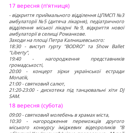
17 вересня (п'ятниця)
- відкриття приймального відділення ЦПМСП №3
амбулаторії №5 (дитяча лікарня), педіатричного
відділення міської лікарні №9, відкриття нової
амбулаторії в селищі Романкове.
Заходи на площі Петра Калнишевського:
18:30 - виступ гурту "BODRO" та Show Ballet
"Liberty",
19:40 - нагородження представників
громадськості,
20:00 - концерт зірки української естради
Monatik,
21:00 - святковий салют,
21:20-23:00 - дискотека під танцювальні хіти DJ
SAM.
18 вересня (субота)
09:00 - святковий молебень в храмах міста,
10:30 - нагородження переможців другого
міського конкурсу іміджевих відеороликів "В