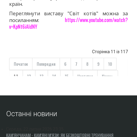
країн.
Переглянути виставу "Світ котів" можна за
https://www.youtube.com/watch?
посиланням:
v=KpNt6iAldNY
Сторінка 11 із 117
Початок
Попередня
6
7
8
9
10
12
13
14
15
Наступна
Кінець
11
Останні новини
Середа, 22 липня 2026 23:35
КАМ'ЯНЧАНАМ - КАМ'ЯНІ М'ЯЗИ: ЯК БЕЗКОШТОВНІ ТРЕНУВАННЯ