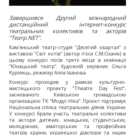
Завершився Другий міжнародний
дистанційний інтернет-конкурс
театральних колективів та акторів
"Театр.NET".
Кам`янський театр–студія "Десятий квартал" з
виставою "Світ котів" (автор п`єси С.М.Озанік) в
цьому конкурсі посів третє місце в номінації
"Юнацький театр". Художній керівник Ольга
Курілець, режисер Алла Іванова.
Конкурс проходив у рамках культурно-
мистецького проекту "Theatre Day Fest",
заснованого Київською громадською
організацією ТК "Модус-Ніка". Проєкт підтримує
Національна спілка театральних діячів України.
У конкурсі брали участь театральні колективи
та актори дитячих, юнацьких, студентських,
молодіжних, аматорських та професійних
театрів країни, української діаспори та інших