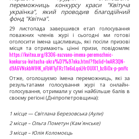
переможниць конкурсу краси "Квітуча
ДЗЮДО
українка", який проводив благодійний
ВІЛЬНА БОРОТЬБА
фонд "Квітна".
КАРАТЕ
29 листопада завершився етап голосування
АЙКІДО
поважних членів журі і сьогодні ми готові
ФРІФАЙТ
оголосити імена щасливиць, які посіли призові
місця та отримають цінні призи, повідомляє
ММА
https://kvitna.org/8306-nazvano-imena-peremozhnic-
ХАПКІДО
konkursu-kvitucha-ukra%D1%97nka.html?fbclid=IwAR3QN-
КОМБАТАН
d9A6VNskbWlHK_nFbW1yTRz11n6xLqoLHr0UIX1_bz8iOx-p-pmYc
ЛЕГКА АТЛЕТИКА
Отже, оголошуємо імена переможниць, які за
БІГ
результатами голосування журі та онлайн-
голосування, отримали у сумі найбільше балів в
ХОДЬБА
своєму регіоні (Дніпропетровщина):
СТРИБКИ ТА МЕТАННЯ
ТЕНІС
1 місце — Світлана Березовська (Аули)
ВЕЛИКИЙ
2 місце – Ольга Пометун (Кам`янське)
НАСТІЛЬНИЙ
3 місце – Юлія Коломоєць
ВОДНІ ВИДИ