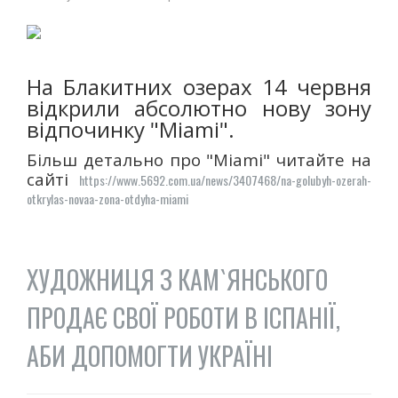
ЛОГІЧНІ ІГРИ
ШАШКИ
ШАХИ
На Блакитних озерах 14 червня
СЕГИ
відкрили абсолютно нову зону
СПОРТИВНІ ТАНЦІ, ЧЕРЛІДІНГ
відпочинку "Miami".
СПОРТИВНІ ТАНЦІ
Більш детально про "Miami" читайте на
ЧЕРЛІДІНГ
сайті
https://www.5692.com.ua/news/3407468/na-golubyh-ozerah-
БІЛЬЯРДНИЙ СПОРТ
otkrylas-novaa-zona-otdyha-miami
ПАРКУР
СПОРТИВНІ СПОРУДИ
СПОРТИВНЕ ОРІЄНТУВАННЯ
ХУДОЖНИЦЯ З КАМ`ЯНСЬКОГО
КУЛЬТУРА
ПРОДАЄ СВОЇ РОБОТИ В ІСПАНІЇ,
ОСВІТА
ІСТОРІЯ
АБИ ДОПОМОГТИ УКРАЇНІ
ВІДОМІ ЛЮДИ МІСТА
ПАМ'ЯТНИКИ МІСТА