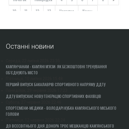
10
11
12
13
Наступна
Кінець
Останні новини
Середа, 22 липня 2026 23:35
КАМ'ЯНЧАНАМ - КАМ'ЯНІ М'ЯЗИ: ЯК БЕЗКОШТОВНІ ТРЕНУВАННЯ
ОБ'ЄДНУЮТЬ МІСТО
П'ятниця, 10 липня 2026 15:48
ПЕРШИЙ ВИПУСК БАКАЛАВРІВ СПОРТИВНОГО НАПРЯМУ ДДТУ
Понеділок, 29 червня 2026 17:23
ДДТУ ВИПУСКАЄ НОВУ ГЕНЕРАЦІЮ СПОРТИВНИХ ФАХІВЦІВ
Субота, 27 червня 2026 22:46
СПОРТСМЕНИ-МЕДИКИ - ВОЛОДАРІ КУБКА КАМ'ЯНСЬКОГО МІСЬКОГО
ГОЛОВИ
П'ятниця, 12 червня 2026 22:24
ДО ВСЕСВІТНЬОГО ДНЯ ДОНОРА ТРОЄ МЕШКАНЦІВ КАМ'ЯНСЬКОГО