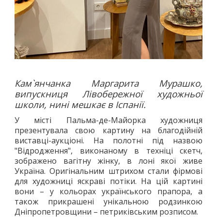
Кам`янчанка Маргарита Мурашко,
випускниця Лівобережної художньої
школи, нині мешкає в Іспанії.
У місті Пальма-де-Майорка художниця
презентувала свою картину на благодійній
виставці-аукціоні. На полотні під назвою
"Відродження", виконаному в техніці скетч,
зображено вагітну жінку, в лоні якої живе
Україна. Оригінальним штрихом стали фірмові
для художниці яскраві потіки. На цій картині
вони – у кольорах українського прапора, а
також прикрашені унікальною родзинкою
Дніпропетровщини – петриківським розписом.