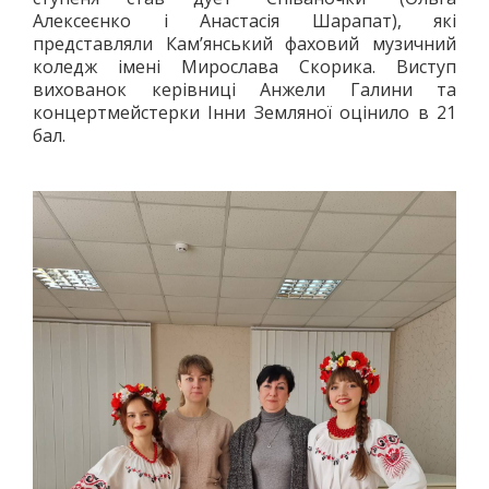
ДЗЮДО
Алексеєнко і Анастасія Шарапат), які
представляли Кам’янський фаховий музичний
ВІЛЬНА БОРОТЬБА
коледж імені Мирослава Скорика. Виступ
КАРАТЕ
вихованок керівниці Анжели Галини та
АЙКІДО
концертмейстерки Інни Земляної оцінило в 21
бал.
ФРІФАЙТ
ММА
ХАПКІДО
КОМБАТАН
ЛЕГКА АТЛЕТИКА
БІГ
ХОДЬБА
СТРИБКИ ТА МЕТАННЯ
ТЕНІС
ВЕЛИКИЙ
НАСТІЛЬНИЙ
ВОДНІ ВИДИ