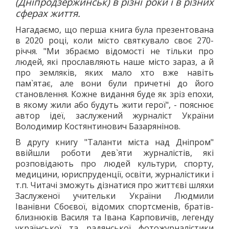
(Дніпродзержинськ) в різні роки і в різних
сферах життя.
Нагадаємо, що перша книга була презентована
в 2020 році, коли місто святкувало своє 270-
річчя. "Ми збраємо відомості не тільки про
людей, які прославляють наше місто зараз, а й
про земляків, яких мало хто вже навіть
пам`ятає, але вони були причетні до його
становлення. Кожне видання буде як зріз епохи,
в якому жили або будуть жити герої", - пояснює
автор ідеї, заслужений журналіст України
Володимир Костянтинович Базарянінов.
В другу книгу "Таланти міста над Дніпром"
ввійшли роботи дев`яти журналістів, які
розповідають про людей культури, спорту,
медицини, юриспруденції, освіти, журналістики і
т.п. Читачі зможуть дізнатися про життєві шляхи
Заслуженої учительки України Людмили
Іванівни Сбоєвої, відомих спортсменів, братів-
близнюків Василя та Івана Карповичів, легенду
української та радянської фотожурналістики