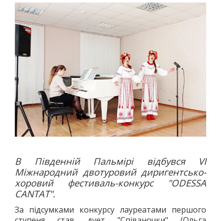
АВТО
МОТО
АВІАСПОРТ
ВЕЛОСПОРТ
СТРІЛЬБА КУЛЬОВА
СТРІЛЬБА З ЛУКА
ФЕХТУВАННЯ ІСТОРИЧНЕ
СУДНОМОДЕЛІЗМ
СИЛОВІ ВИДИ
ВАЖКА АТЛЕТИКА
ПАУЕРЛІФТИНГ
В Південній Пальмірі відбувся VI
ГИРЬОВИЙ СПОРТ
Міжнародний двотуровий диригентсько-
ЄДИНОБОРСТВА
хоровий фестиваль-конкурс "ODESSA
ТХЕКВОНДО
CANTAT".
БОКС
За підсумками конкурсу лауреатами першого
КІКБОКСИНГ
ступеня став дует "Співаночки" (Ольга