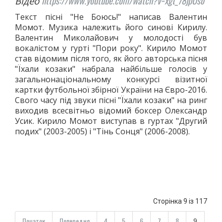
https://www.youtube.com/watch?v=xgt_78jpUso
Відео
Текст пісні "Не Боюсь!" написав Валентин
Момот. Музика належить його синові Кирилу.
Валентин Миколайович у молодості був
вокалістом у гурті "Пори року". Кирило Момот
став відомим після того, як його авторська пісня
"Їхали козаки" набрала найбільше голосів у
загальнонаціональному конкурсі візитної
картки футбольної збірної України на Євро-2016.
Свого часу під звуки пісні "Їхали козаки" на ринг
виходив всесвітньо відомий боксер Олександр
Усик. Кирило Момот виступав в гуртах "Другий
подих" (2003-2005) і "Тінь Сонця" (2006-2008).
Сторінка 9 із 117
Початок
Попередня
4
5
6
7
8
9