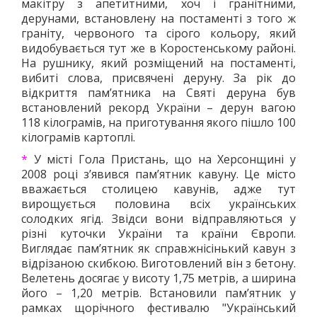
макітру з апетитними, хоч і гранітними,
дерунами, встановлену на постаменті з того ж
граніту, червоного та сірого кольору, який
видобувається тут же в Коростенському районі.
На рушнику, який розміщений на постаменті,
вибиті слова, присвячені деруну. За рік до
відкриття пам’ятника на Святі деруна був
встановлений рекорд України – дерун вагою
118 кілограмів, на приготування якого пішло 100
кілограмів картоплі.
*
У місті Гола Пристань, що на Херсонщині у
2008 році з’явився пам’ятник кавуну. Це місто
вважається столицею кавунів, адже тут
вирощується половина всіх українських
солодких ягід. Звідси вони відправляються у
різні куточки України та країни Європи.
Виглядає пам’ятник як справжнісінький кавун з
відрізаною скибкою. Виготовлений він з бетону.
Велетень досягає у висоту 1,75 метрів, а ширина
його – 1,20 метрів. Встановили пам’ятник у
рамках щорічного фестивалю "Український