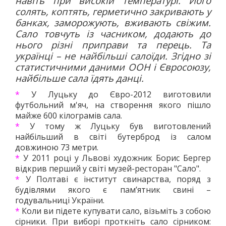
навіть при високій температурі. Його
солять, коптять, герметично закривають у
банках, заморожують, вживають свіжим.
Сало товчуть із часником, додають до
нього різні приправи та перець. Та
українці – не найбільші салоїди. Згідно зі
статистичними даними ООН і Євросоюзу,
найбільше сала їдять данці.
*
У Луцьку до Євро-2012 виготовили
футбольний м'яч, на створення якого пішло
майже 600 кілограмів сала.
*
У тому ж Луцьку був виготовлений
найбільший в світі бутерброд із салом
довжиною 73 метри.
*
У 2011 році у Львові художник Борис Бергер
відкрив перший у світі музей-ресторан "Сало".
*
У Полтаві є інститут свинарства, поряд з
будівлями якого є пам’ятник свині –
годувальниці України.
*
Коли ви підете купувати сало, візьміть з собою
сірники. При виборі проткніть сало сірником: