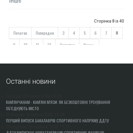
Сторінка 8 із 40
Початок
Попередня
3
4
5
6
7
8
9
10
11
12
Наступна
Кінець
Останні новини
Середа, 22 липня 2026 23:35
КАМ'ЯНЧАНАМ - КАМ'ЯНІ М'ЯЗИ: ЯК БЕЗКОШТОВНІ ТРЕНУВАННЯ
ОБ'ЄДНУЮТЬ МІСТО
П'ятниця, 10 липня 2026 15:48
ПЕРШИЙ ВИПУСК БАКАЛАВРІВ СПОРТИВНОГО НАПРЯМУ ДДТУ
Понеділок, 29 червня 2026 17:23
ДДТУ ВИПУСКАЄ НОВУ ГЕНЕРАЦІЮ СПОРТИВНИХ ФАХІВЦІВ