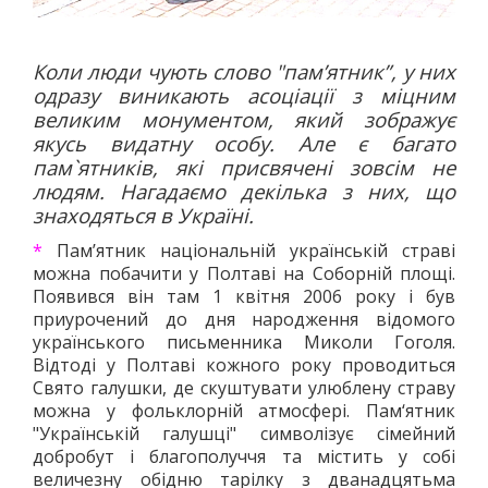
Коли люди чують слово "пам’ятник”, у них
одразу виникають асоціації з міцним
великим монументом, який зображує
якусь видатну особу. Але є багато
пам`ятників, які присвячені зовсім не
людям. Нагадаємо декілька з них, що
знаходяться в Україні.
*
Пам’ятник національній українській страві
можна побачити у Полтаві на Соборній площі.
Появився він там 1 квітня 2006 року і був
приурочений до дня народження відомого
українського письменника Миколи Гоголя.
Відтоді у Полтаві кожного року проводиться
Свято галушки, де скуштувати улюблену страву
можна у фольклорній атмосфері. Пам‘ятник
"Українській галушці" символізує сімейний
добробут і благополуччя та містить у собі
величезну обідню тарілку з дванадцятьма