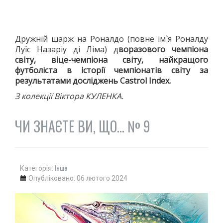
Дружній шарж на Роналдо (повне ім`я Роналду
Луїс Назаріу ді Ліма) д
воразового чемпіона
світу, віце-чемпіона світу, найкращого
футболіста в історії чемпіонатів світу за
результатами досліджень Castrol Index.
З колекції Віктора КУЛЕНКА.
ЧИ ЗНАЄТЕ ВИ, ЩО... № 9
Інше
Категорія:
Опубліковано: 06 лютого 2024