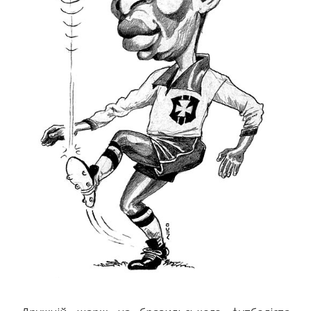
ПОЛО
ПЛАВАННЯ
СТРИБКИ З ТРАМПЛІНУ
СИНХРОННЕ ПЛАВАННЯ
ГРЕБЛЯ
ВОДНИЙ ТУРИЗМ
ГІМНАСТИКА
ХУДОЖНЯ
СПОРТИВНА
АКРОБАТИКА
СТРИБКИ НА БАТУТІ
ЗИМОВІ ВОДИ
ХОКЕЙ
БІГ НА КОНЬКАХ
ФІГУРНЕ КАТАННЯ
ФІГУРНЕ КАТАННЯ НА РОЛИКОВИХ КОВЗАНАХ