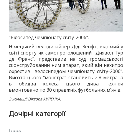
"Білосипед чемпіонату світу-2006".
Німецький велодизайнер Діді Зенфт, відомий у
світі спорту як самопроголошений "Диявол Тур
де Франс", представив на суд громадськості
сконструйований ним апарат, який він нехитро
охрестив "велосипедом чемпіонату світу-2006".
Висота цього "монстра" становить 2,8 метра, а
в обидва колеса цього дива техніки
вмонтовано по 30 справжніх футбольних м'ячів.
З колекції Віктора КУЛЕНКА.
Дочірні категорії
Інше