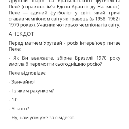
Дружній шарж на бразильського футболіста
ЛОГІЧНІ ІГРИ
Пеле́ (справжнє ім'я Едсон Арантіс ду Насімент).
Пеле — єдиний футболіст у світі, який тричі
ШАШКИ
ставав чемпіоном світу як гравець (в 1958, 1962 і
ШАХИ
1970 роках). Учасник чотирьох чемпіонатів світу.
СЕГИ
АНЕКДОТ
СПОРТИВНІ ТАНЦІ, ЧЕРЛІДІНГ
Перед матчем Уругвай - росія інтерв'юер питає
СПОРТИВНІ ТАНЦІ
Пеле:
ЧЕРЛІДІНГ
- Як Ви вважаєте, збірна Бразилії 1970 року
БІЛЬЯРДНИЙ СПОРТ
змогла б перемогти сьогоднішню росію?
ПАРКУР
Пеле відповідає:
СПОРТИВНІ СПОРУДИ
- Звичайно!
СПОРТИВНЕ ОРІЄНТУВАННЯ
- І з яким рахунком?
КУЛЬТУРА
- 1:0
ОСВІТА
- Усього?
ІСТОРІЯ
- Ну, нам усім уже за сімдесят.
ВІДОМІ ЛЮДИ МІСТА
ПАМ'ЯТНИКИ МІСТА