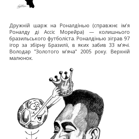
ДЗЮДО
ВІЛЬНА БОРОТЬБА
КАРАТЕ
Дружній шарж на Роналді́нью (справжнє ім'я
АЙКІДО
Роналду ді Ассіс Морейра) — колишнього
бразильського футболіста. Роналдінью зіграв 97
ФРІФАЙТ
ігор за збірну Бразилії, в яких забив 33 м'ячі.
ММА
Володар "Золотого м'яча" 2005 року. Верхній
ХАПКІДО
малюнок.
КОМБАТАН
ЛЕГКА АТЛЕТИКА
БІГ
ХОДЬБА
СТРИБКИ ТА МЕТАННЯ
ТЕНІС
ВЕЛИКИЙ
НАСТІЛЬНИЙ
ВОДНІ ВИДИ