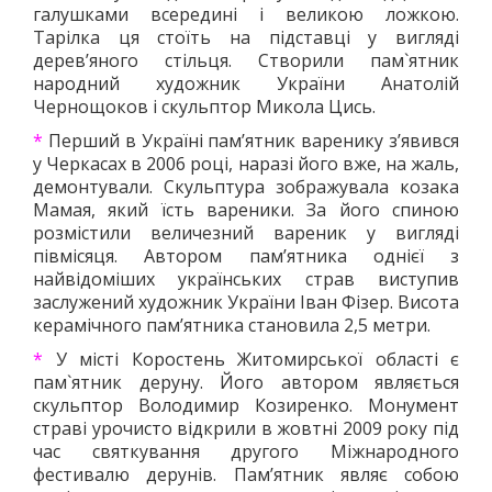
галушками всередині і великою ложкою.
Тарілка ця стоїть на підставці у вигляді
дерев’яного стільця. Створили пам`ятник
народний художник України Анатолій
Чернощоков і скульптор Микола Цись.
*
Перший в Україні пам’ятник варенику з’явився
у Черкасах в 2006 році, наразі його вже, на жаль,
демонтували. Скульптура зображувала козака
Мамая, який їсть вареники. За його спиною
розмістили величезний вареник у вигляді
півмісяця. Автором пам’ятника однієї з
найвідоміших українських страв виступив
заслужений художник України Іван Фізер. Висота
керамічного пам’ятника становила 2,5 метри.
*
У місті Коростень Житомирської області є
пам`ятник деруну. Його автором являється
скульптор Володимир Козиренко. Монумент
страві урочисто відкрили в жовтні 2009 року під
час святкування другого Міжнародного
фестивалю дерунів. Пам’ятник являє собою