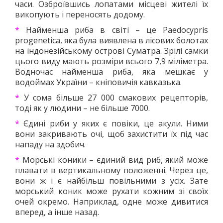
часи. Озброївшись лопатами місцеві жителі їх
викопують і переносять додому.
*
Найменша риба в світі – це Paedocypris
progenetica, яка була виявлена в лісових болотах
на індонезійському острові Суматра. Зрілі самки
цього виду мають розміри всього 7,9 міліметра.
Водночас найменша риба, яка мешкає у
водоймах України – кніповичія кавказька.
*
У сома більше 27 000 смакових рецепторів,
тоді як у людини – не більше 7000.
*
Єдині риби у яких є повіки, це акули. Ними
вони закривають очі, щоб захистити їх під час
нападу на здобич.
*
Морські коники – єдиний вид риб, який може
плавати в вертикальному положенні. Через це,
вони ж і є найбільш повільними з усіх. Зате
морський коник може рухати кожним зі своїх
очей окремо. Наприклад, одне може дивитися
вперед, а інше назад.