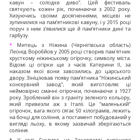
кавун – солодке диво". Цей фестиваль
святкують кожен рік, починаючи з 2002 року.
Хизуючись своїми досягненнями, місцеві не
зупинилися на пам’ятникові кавуну, і у 2015 році
поруч з ним з’явилися ще й пам’ятники дині та
гарбузу.
*
Митець з Ніжина (Чернігівська область)
Леонід Воробйов у 2005 році створив пам`ятник
хрусткому ніжинському огірочку, символу міста.
Відомі ці огірки ще з часів Катерини ІІ, за
наказом якої вони завозились до царського
двору. Зініціював появу пам’ятника "Ніжинський
консервний завод", який виготовляє ці
неймовірно смачні огірочки, починаючи з 1927
року. Зроблений він з граніту зеленого кольору,
який привезли аж з Італії. Це "маленький"
огірочок, вага якого сягає 50 кілограмів, лежить
на бочці для соління, а постамент побудований у
вигляді льоху, в якому зазвичай зберігаються
соління.