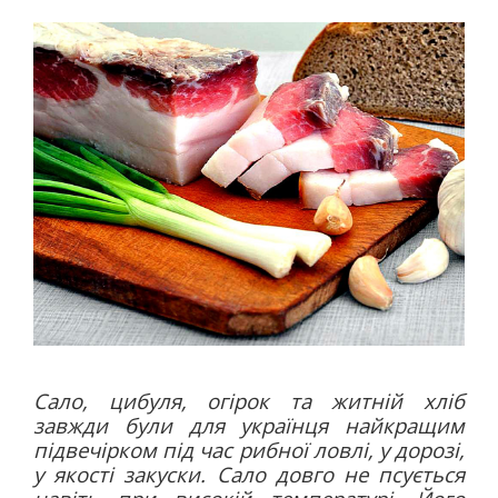
Сало, цибуля, огірок та житній хліб
завжди були для українця найкращим
підвечірком під час рибної ловлі, у дорозі,
у якості закуски. Сало довго не псується