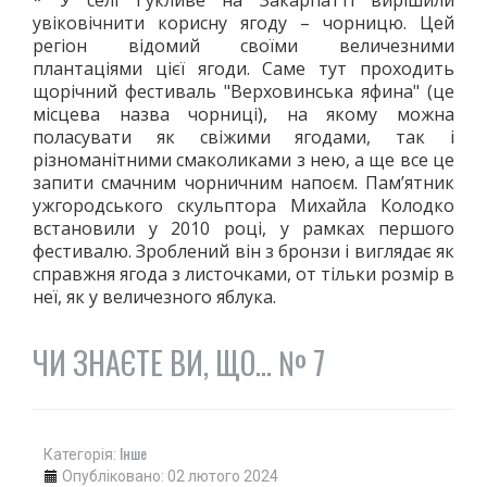
* У селі Гукливе на Закарпатті вирішили
увіковічнити корисну ягоду – чорницю. Цей
регіон відомий своїми величезними
плантаціями цієї ягоди. Саме тут проходить
щорічний фестиваль "Верховинська яфина" (це
місцева назва чорниці), на якому можна
поласувати як свіжими ягодами, так і
різноманітними смаколиками з нею, а ще все це
запити смачним чорничним напоєм. Пам’ятник
ужгородського скульптора Михайла Колодко
встановили у 2010 році, у рамках першого
фестивалю. Зроблений він з бронзи і виглядає як
справжня ягода з листочками, от тільки розмір в
неї, як у величезного яблука.
ЧИ ЗНАЄТЕ ВИ, ЩО... № 7
Інше
Категорія:
Опубліковано: 02 лютого 2024