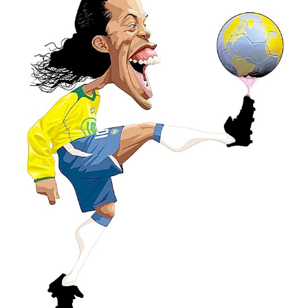
АВТО
МОТО
АВІАСПОРТ
ВЕЛОСПОРТ
СТРІЛЬБА КУЛЬОВА
СТРІЛЬБА З ЛУКА
ФЕХТУВАННЯ ІСТОРИЧНЕ
СУДНОМОДЕЛІЗМ
СИЛОВІ ВИДИ
ВАЖКА АТЛЕТИКА
ПАУЕРЛІФТИНГ
ГИРЬОВИЙ СПОРТ
ЄДИНОБОРСТВА
ТХЕКВОНДО
БОКС
КІКБОКСИНГ