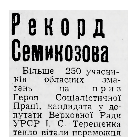
ДЗЮДО
ВІЛЬНА БОРОТЬБА
КАРАТЕ
АЙКІДО
ФРІФАЙТ
ММА
ХАПКІДО
КОМБАТАН
ЛЕГКА АТЛЕТИКА
БІГ
ХОДЬБА
СТРИБКИ ТА МЕТАННЯ
ТЕНІС
ВЕЛИКИЙ
НАСТІЛЬНИЙ
ВОДНІ ВИДИ