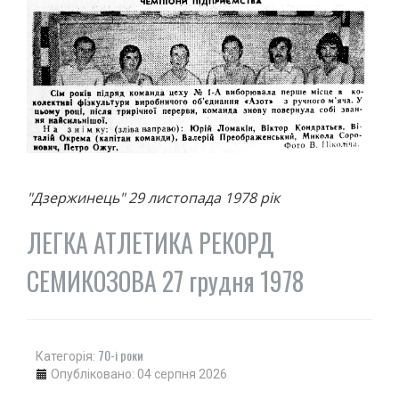
АВТО
МОТО
АВІАСПОРТ
ВЕЛОСПОРТ
СТРІЛЬБА КУЛЬОВА
СТРІЛЬБА З ЛУКА
ФЕХТУВАННЯ ІСТОРИЧНЕ
СУДНОМОДЕЛІЗМ
"Дзержинець" 29 листопада 1978 рік
СИЛОВІ ВИДИ
ЛЕГКА АТЛЕТИКА РЕКОРД
ВАЖКА АТЛЕТИКА
ПАУЕРЛІФТИНГ
СЕМИКОЗОВА 27 грудня 1978
ГИРЬОВИЙ СПОРТ
ЄДИНОБОРСТВА
ТХЕКВОНДО
70-і роки
Категорія:
БОКС
Опубліковано: 04 серпня 2026
КІКБОКСИНГ