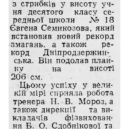
ПОЛО
ПЛАВАННЯ
СТРИБКИ З ТРАМПЛІНУ
СИНХРОННЕ ПЛАВАННЯ
ГРЕБЛЯ
ВОДНИЙ ТУРИЗМ
ГІМНАСТИКА
ХУДОЖНЯ
СПОРТИВНА
АКРОБАТИКА
СТРИБКИ НА БАТУТІ
ЗИМОВІ ВОДИ
ХОКЕЙ
БІГ НА КОНЬКАХ
ФІГУРНЕ КАТАННЯ
ФІГУРНЕ КАТАННЯ НА РОЛИКОВИХ КОВЗАНАХ