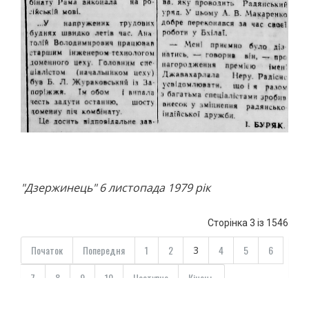
"Дзержинець" 6 листопада 1979 рік
Сторінка 3 із 1546
Початок
Попередня
1
2
4
5
6
3
7
8
9
10
Наступна
Кінець