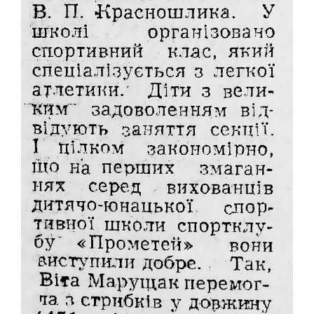
ЛОГІЧНІ ІГРИ
ШАШКИ
ШАХИ
СЕГИ
СПОРТИВНІ ТАНЦІ, ЧЕРЛІДІНГ
СПОРТИВНІ ТАНЦІ
ЧЕРЛІДІНГ
БІЛЬЯРДНИЙ СПОРТ
ПАРКУР
СПОРТИВНІ СПОРУДИ
СПОРТИВНЕ ОРІЄНТУВАННЯ
КУЛЬТУРА
ОСВІТА
ІСТОРІЯ
ВІДОМІ ЛЮДИ МІСТА
ПАМ'ЯТНИКИ МІСТА