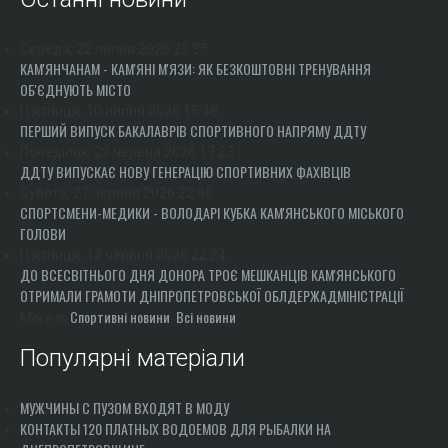
Середа, 22 липня 2026 23:35
КАМ'ЯНЧАНАМ - КАМ'ЯНІ М'ЯЗИ: ЯК БЕЗКОШТОВНІ ТРЕНУВАННЯ
ОБ'ЄДНУЮТЬ МІСТО
П'ятниця, 10 липня 2026 15:48
ПЕРШИЙ ВИПУСК БАКАЛАВРІВ СПОРТИВНОГО НАПРЯМУ ДДТУ
Понеділок, 29 червня 2026 17:23
ДДТУ ВИПУСКАЄ НОВУ ГЕНЕРАЦІЮ СПОРТИВНИХ ФАХІВЦІВ
Субота, 27 червня 2026 22:46
СПОРТСМЕНИ-МЕДИКИ - ВОЛОДАРІ КУБКА КАМ'ЯНСЬКОГО МІСЬКОГО
ГОЛОВИ
П'ятниця, 12 червня 2026 22:24
ДО ВСЕСВІТНЬОГО ДНЯ ДОНОРА ТРОЄ МЕШКАНЦІВ КАМ'ЯНСЬКОГО
ОТРИМАЛИ ГРАМОТИ ДНІПРОПЕТРОВСЬКОЇ ОБЛДЕРЖАДМІНІСТРАЦІЇ
Спортивні новини
Всі новини
More in
Популярні матеріали
МУЖЧИНЫ С ПУЗОМ ВХОДЯТ В МОДУ
КОНТАКТЫ 120 ПЛАТНЫХ ВОДОЕМОВ ДЛЯ РЫБАЛКИ НА