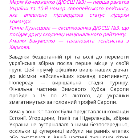
Марія Кочерженко (ДЮСШ №3) — перша ракетка
ПОЛО
України та 10-й номер європейського рейтингу,
ПЛАВАННЯ
яка впевнено підтвердила статус лідерки
команди.
СТРИБКИ З ТРАМПЛІНУ
Ганна Кузнєцова — ексвихованка ДЮСШ №3, що
СИНХРОННЕ ПЛАВАННЯ
посідає другу сходинку національного рейтингу.
ГРЕБЛЯ
Амалія Бакуменко — талановита тенісистка з
Харкова.
ВОДНИЙ ТУРИЗМ
Завдяки бездоганній грі та волі до перемоги
ГІМНАСТИКА
українська збірна посіла перше місце у своїй
ХУДОЖНЯ
групі. Цей тріумф офіційно вивів наших дівчат
СПОРТИВНА
до вісімки найсильніших команд континенту.
Попереду — вирішальна стадія турніру.
АКРОБАТИКА
Фінальна частина Зимового Кубка Європи
СТРИБКИ НА БАТУТІ
пройде з 19 по 21 лютого, де українки
ЗИМОВІ ВОДИ
змагатимуться за головний трофей Європи.
ХОКЕЙ
Хоча у зоні "С" також були представлені команди
БІГ НА КОНЬКАХ
Естонії, Угорщини, Італії та Нідерландів, збірна
України не зустрічалася з ними безпосередньо,
ФІГУРНЕ КАТАННЯ
оскільки ці суперниці вибули на ранніх етапах
ФІГУРНЕ КАТАННЯ НА РОЛИКОВИХ КОВЗАНАХ
або змагалися в іншій частині турнірної сітки.