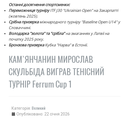
Останні досягнення спортсменки:
Переможниця турніру
ITF J30 "Ukrainian Open" на Закарпатті
(жовтень 2025).
Срібна призерка
міжнародного турніру "Baseline Open U14" у
Словаччині.
Володарка "золота" та "срібла"
на змаганнях у Латвії на
початку 2025 року.
Бронзова призерка
Кубка "Нарва" в Естонії.
КАМ`ЯНЧАНИН МИРОСЛАВ
СКУЛЬБІДА ВИГРАВ ТЕНІСНИЙ
ТУРНІР Ferrum Cup 1
Великий
Категорія:
Опубліковано: 22 січня 2026