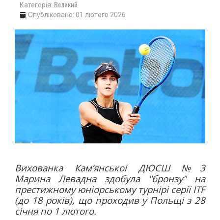
Великий
Категорія:
"ПЕРЕГОРТАЮЧИ СТАРІ ГАЗЕТИ"
Опубліковано: 01 лютого 2026
50-ТІ РОКИ
60-ТІ РОКИ
70-ТІ РОКИ
80-ТІ РОКИ
90-ТІ РОКИ
ІСТОРІЯ ОДНІЄЇ ФОТОГРАФІЇ
ІСТОРІЯ ТРАНСПОРТУ
РЕКОРДИ МІСТА
Вихованка Кам’янської ДЮСШ №3
Марина Левадна здобула "бронзу" на
престижному юніорському турнірі серії ITF
(до 18 років), що проходив у Польщі з 28
січня по 1 лютого.