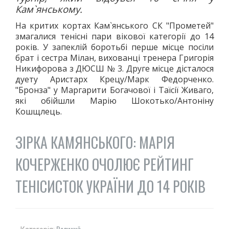
Кам`янському.
На критих кортах Кам`янського СК "Прометей"
змагалися тенісні пари вікової категорії до 14
років. У запеклій боротьбі перше місце посіли
брат і сестра Мілан, вихованці тренера Григорія
Никифорова з ДЮСШ № 3. Друге місце дісталося
дуету Аристарх Крецу/Марк Федорченко.
"Бронза" у Маргарити Богачової і Таїсії Живаго,
які обійшли Марію Шокотько/Антоніну
Кошщлець.
ЗІРКА КАМЯНСЬКОГО: МАРІЯ
КОЧЕРЖЕНКО ОЧОЛЮЄ РЕЙТИНГ
ТЕНІСИСТОК УКРАЇНИ ДО 14 РОКІВ
Великий