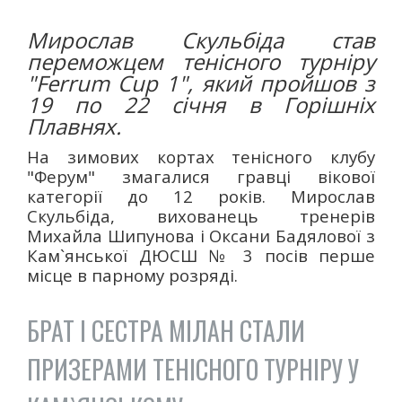
Мирослав Скульбіда став
переможцем тенісного турніру
"Ferrum Cup 1", який пройшов з
19 по 22 січня в Горішніх
Плавнях.
На зимових кортах тенісного клубу
"Ферум" змагалися гравці вікової
категорії до 12 років. Мирослав
Скульбіда, вихованець тренерів
Михайла Шипунова і Оксани Бадялової з
Кам`янської ДЮСШ № 3 посів перше
місце в парному розряді.
БРАТ І СЕСТРА МІЛАН СТАЛИ
ПРИЗЕРАМИ ТЕНІСНОГО ТУРНІРУ У