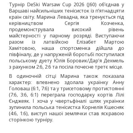
Турнір DeSki Warsaw Cup 2026 (J60) об’єднав у
Варшаві найсильніших тенісисток із п’ятнадцяти
країн світу. Марина Левадна, яка тренується під
керівництвом Сергія Козченка,
продемонструвала високий рівень
майстерності у парному розряді. Виступаючи
разом із латвійкою Елізабет Мартою
Хамітовою, наша спортсменка дійшла до
півфіналу, де у напруженій боротьбі поступилася
польському дуету Юлія Боровик/Дар'я Дехмель
з рахунком 2:6, 2:6 та посіла почесне третє місце.
В одиночній сітці Марина також показала
характер: впевнено здолала українку Анну
Головаш (6:1, 7:6) та у трисетовому протистоянні
(7:6, 3:6, 6:1) переграла господарку кортів Лілі
Єнджеяк. І хоча у чвертьфіналі шлях українки
зупинила польська тенісистка Корнелія Кшесняк
(4:6, 1:6), виступ нашої землячки став яскравою
сторінкою турніру.