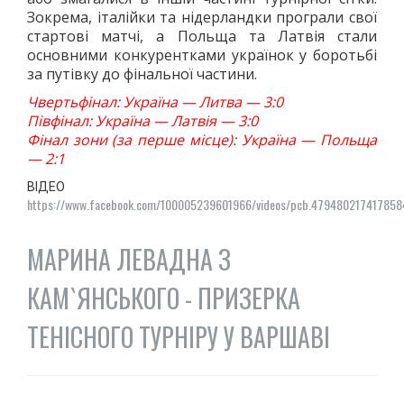
ЛОГІЧНІ ІГРИ
Зокрема, італійки та нідерландки програли свої
стартові матчі, а Польща та Латвія стали
ШАШКИ
основними конкурентками українок у боротьбі
ШАХИ
за путівку до фінальної частини.
СЕГИ
Чвертьфінал: Україна — Литва — 3:0
СПОРТИВНІ ТАНЦІ, ЧЕРЛІДІНГ
Півфінал: Україна — Латвія — 3:0
Фінал зони (за перше місце): Україна — Польща
СПОРТИВНІ ТАНЦІ
— 2:1
ЧЕРЛІДІНГ
ВІДЕО
БІЛЬЯРДНИЙ СПОРТ
https://www.facebook.com/100005239601966/videos/pcb.47948021741785
ПАРКУР
СПОРТИВНІ СПОРУДИ
МАРИНА ЛЕВАДНА З
СПОРТИВНЕ ОРІЄНТУВАННЯ
КАМ`ЯНСЬКОГО - ПРИЗЕРКА
КУЛЬТУРА
ОСВІТА
ТЕНІСНОГО ТУРНІРУ У ВАРШАВІ
ІСТОРІЯ
ВІДОМІ ЛЮДИ МІСТА
ПАМ'ЯТНИКИ МІСТА