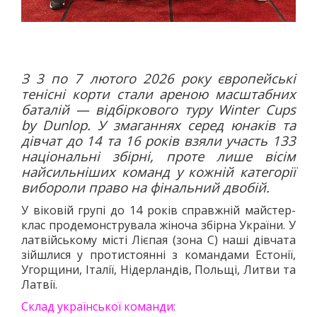
ДЗЮДО
ВІЛЬНА БОРОТЬБА
КАРАТЕ
АЙКІДО
З 3 по 7 лютого 2026 року європейські
ФРІФАЙТ
тенісні корти стали ареною масштабних
баталій — відбіркового туру Winter Cups
ММА
by Dunlop. У змаганнях серед юнаків та
ХАПКІДО
дівчат до 14 та 16 років взяли участь 133
КОМБАТАН
національні збірні, проте лише вісім
найсильніших команд у кожній категорії
ЛЕГКА АТЛЕТИКА
вибороли право на фінальний двобій.
БІГ
У віковій групі до 14 років справжній майстер-
ХОДЬБА
клас продемонструвала жіноча збірна України. У
СТРИБКИ ТА МЕТАННЯ
латвійському місті Лієпая (зона С) наші дівчата
ТЕНІС
зійшлися у протистоянні з командами Естонії,
Угорщини, Італії, Нідерландів, Польщі, Литви та
ВЕЛИКИЙ
Латвії.
НАСТІЛЬНИЙ
Склад української команди:
ВОДНІ ВИДИ