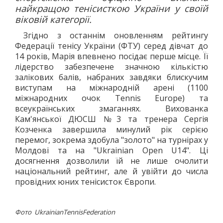
найкращою тенісисткою України у своїй
віковій категорії.
Згідно з останнім оновленням рейтингу
Федерації тенісу України (ФТУ) серед дівчат до
14 років, Марія впевнено посідає перше місце. Її
лідерство забезпечене значною кількістю
залікових балів, набраних завдяки блискучим
виступам на міжнародній арені (1100
міжнародних очок Tennis Europe) та
всеукраїнських змаганнях. Вихованка
Кам'янської ДЮСШ №3 та тренера Сергія
Козченка завершила минулий рік серією
перемог, зокрема здобула "золото" на турнірах у
Молдові та на "Ukrainian Open U14". Ці
досягнення дозволили їй не лише очолити
національний рейтинг, але й увійти до числа
провідних юних тенісисток Європи.
Фото UkrainianTennisFederation