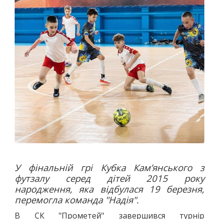
ПОЛО
ПЛАВАННЯ
СТРИБКИ З ТРАМПЛІНУ
СИНХРОННЕ ПЛАВАННЯ
ГРЕБЛЯ
ВОДНИЙ ТУРИЗМ
ГІМНАСТИКА
ХУДОЖНЯ
СПОРТИВНА
АКРОБАТИКА
СТРИБКИ НА БАТУТІ
ЗИМОВІ ВОДИ
У фінальній грі Кубка Кам’янського з
ХОКЕЙ
футзалу серед дітей 2015 року
БІГ НА КОНЬКАХ
народження, яка відбулася 19 березня,
перемогла команда "Надія".
ФІГУРНЕ КАТАННЯ
ФІГУРНЕ КАТАННЯ НА РОЛИКОВИХ КОВЗАНАХ
В СК "Прометей" завершився турнір