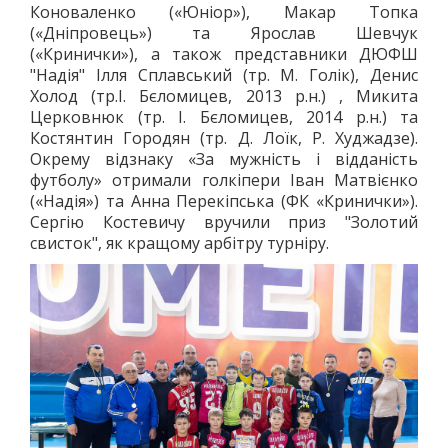
Коноваленко («Юніор»), Макар Топка
(«Дніпровець») та Ярослав Шевчук
(«Кринички»), а також представники ДЮФШ
"Надія" Ілля Сплавський (тр. М. Голік), Денис
Холод (тр.І. Бєломицев, 2013 р.н.) , Микита
Церковнюк (тр. І. Бєломицев, 2014 р.н.) та
Костянтин Городян (тр. Д. Лоїк, Р. Худжадзе).
Окрему відзнаку «За мужність і відданість
футболу» отримали голкіпери Іван Матвієнко
(«Надія») та Анна Перекіпська (ФК «Кринички»).
Сергію Костевичу вручили приз "Золотий
свисток", як кращому арбітру турніру.