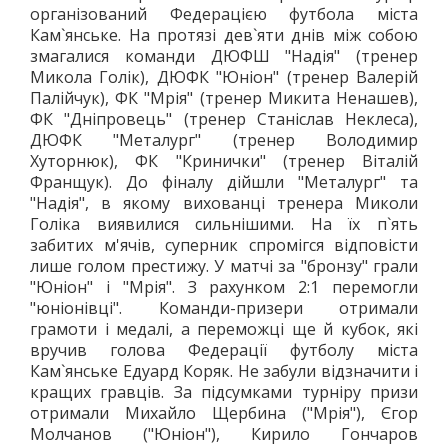
організований Федерацією футбола міста
ЛОГІЧНІ ІГРИ
Кам`янське. На протязі дев`яти днів між собою
ШАШКИ
змагалися команди ДЮФШ "Надія" (тренер
ШАХИ
Микола Голік), ДЮФК "Юніон" (тренер Валерій
Палійчук), ФК "Мрія" (тренер Микита Ненашев),
СЕГИ
ФК "Дніпровець" (тренер Станіслав Неклеса),
СПОРТИВНІ ТАНЦІ, ЧЕРЛІДІНГ
ДЮФК "Металург" (тренер Володимир
СПОРТИВНІ ТАНЦІ
Хуторнюк), ФК "Кринички" (тренер Віталій
Франщук). До фіналу дійшли "Металург" та
ЧЕРЛІДІНГ
"Надія", в якому вихованці тренера Миколи
БІЛЬЯРДНИЙ СПОРТ
Голіка виявилися сильнішими. На їх п`ять
ПАРКУР
забитих м'ячів, суперник спромігся відповісти
лише голом престижу. У матчі за "бронзу" грали
СПОРТИВНІ СПОРУДИ
"Юніон" і "Мрія". З рахунком 2:1 перемогли
СПОРТИВНЕ ОРІЄНТУВАННЯ
"юніонівці". Команди-призери отримали
КУЛЬТУРА
грамоти і медалі, а переможці ще й кубок, які
вручив голова Федерації футболу міста
ОСВІТА
Кам`янське Едуард Коряк. Не забули відзначити і
ІСТОРІЯ
кращих гравців. За підсумками турніру призи
ВІДОМІ ЛЮДИ МІСТА
отримали Михайло Щербина ("Мрія"), Єгор
Молчанов ("Юніон"), Кирило Гончаров
ПАМ'ЯТНИКИ МІСТА