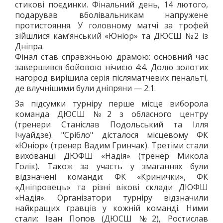
стикові поєдинки. Фінальний день, 14 лютого,
подарував вболівальникам напружене
протистояння. У головному матчі за трофей
зійшлися кам’янський «Юніор» та ДЮСШ №2 із
Дніпра.
Фінал став справжньою драмою: основний час
завершився бойовою нічиєю 4:4. Долю золотих
нагород вирішила серія післяматчевих пенальті,
де влучнішими були дніпряни — 2:1.
За підсумки турніру перше місце виборола
команда ДЮСШ №2 з обласного центру
(тренери Станіслав Подольський та Ілля
Ічуайдзе). "Срібло" дісталося місцевому ФК
«Юніор» (тренер Вадим Гринчак). Третіми стали
вихованці ДЮФШ «Надія» (тренер Микола
Голік). Також за участь у змаганнях були
відзначені команди: ФК «Кринички», ФК
«Дніпровець» та різні вікові склади ДЮФШ
«Надія». Організатори турніру відзначили
найкращих гравців у кожній команді. Ними
стали: Іван Попов (ДЮСШ №2), Ростислав