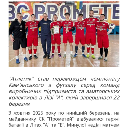
АВТО
МОТО
АВІАСПОРТ
ВЕЛОСПОРТ
СТРІЛЬБА КУЛЬОВА
СТРІЛЬБА З ЛУКА
ФЕХТУВАННЯ ІСТОРИЧНЕ
СУДНОМОДЕЛІЗМ
СИЛОВІ ВИДИ
ВАЖКА АТЛЕТИКА
"Атлетик" став переможцем чемпіонату
Кам`янського з футзалу серед команд
ПАУЕРЛІФТИНГ
виробничих підприємств та аматорських
ГИРЬОВИЙ СПОРТ
колективів в Лізі "А", який завершився 22
ЄДИНОБОРСТВА
березня
.
ТХЕКВОНДО
З жовтня 2025 року по нинішній березень, на
БОКС
майданчику СК "Прометей" відбувалися гарячі
баталії в Лігах "А" та "Б". Минулої неділі матчем
КІКБОКСИНГ