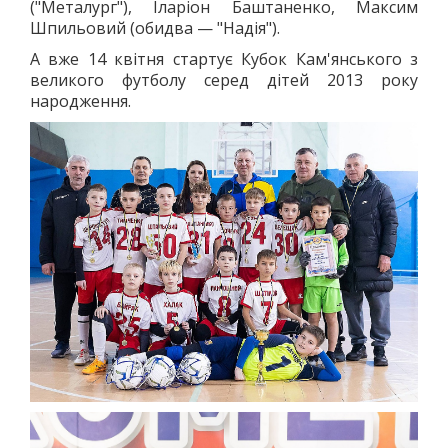
("Металург"), Іларіон Баштаненко, Максим
"ПЕРЕГОРТАЮЧИ СТАРІ ГАЗЕТИ"
Шпильовий (обидва — "Надія").
50-ТІ РОКИ
А вже 14 квітня стартує Кубок Кам'янського з
60-ТІ РОКИ
великого футболу серед дітей 2013 року
народження.
70-ТІ РОКИ
80-ТІ РОКИ
90-ТІ РОКИ
ІСТОРІЯ ОДНІЄЇ ФОТОГРАФІЇ
ІСТОРІЯ ТРАНСПОРТУ
РЕКОРДИ МІСТА