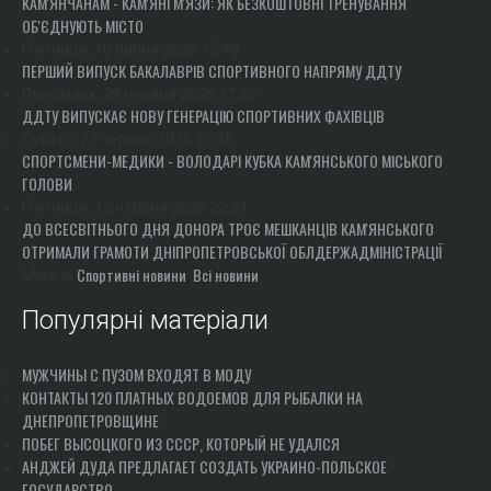
КАМ'ЯНЧАНАМ - КАМ'ЯНІ М'ЯЗИ: ЯК БЕЗКОШТОВНІ ТРЕНУВАННЯ
ОБ'ЄДНУЮТЬ МІСТО
П'ятниця, 10 липня 2026 15:48
ПЕРШИЙ ВИПУСК БАКАЛАВРІВ СПОРТИВНОГО НАПРЯМУ ДДТУ
Понеділок, 29 червня 2026 17:23
ДДТУ ВИПУСКАЄ НОВУ ГЕНЕРАЦІЮ СПОРТИВНИХ ФАХІВЦІВ
Субота, 27 червня 2026 22:46
СПОРТСМЕНИ-МЕДИКИ - ВОЛОДАРІ КУБКА КАМ'ЯНСЬКОГО МІСЬКОГО
ГОЛОВИ
П'ятниця, 12 червня 2026 22:24
ДО ВСЕСВІТНЬОГО ДНЯ ДОНОРА ТРОЄ МЕШКАНЦІВ КАМ'ЯНСЬКОГО
ОТРИМАЛИ ГРАМОТИ ДНІПРОПЕТРОВСЬКОЇ ОБЛДЕРЖАДМІНІСТРАЦІЇ
Спортивні новини
Всі новини
More in
Популярні матеріали
МУЖЧИНЫ С ПУЗОМ ВХОДЯТ В МОДУ
КОНТАКТЫ 120 ПЛАТНЫХ ВОДОЕМОВ ДЛЯ РЫБАЛКИ НА
ДНЕПРОПЕТРОВЩИНЕ
ПОБЕГ ВЫСОЦКОГО ИЗ СССР, КОТОРЫЙ НЕ УДАЛСЯ
АНДЖЕЙ ДУДА ПРЕДЛАГАЕТ СОЗДАТЬ УКРАИНО-ПОЛЬСКОЕ
ГОСУДАРСТВО