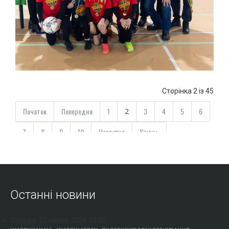
Сторінка 2 із 45
Початок
Попередня
1
3
4
5
6
2
7
8
9
10
Наступна
Кінець
Останні новини
Середа, 22 липня 2026 23:35