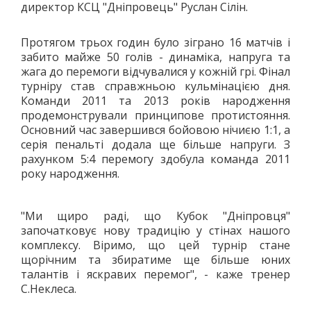
директор КСЦ "Дніпровець" Руслан Сілін.
Протягом трьох годин було зіграно 16 матчів і
забито майже 50 голів - динаміка, напруга та
жага до перемоги відчувалися у кожній грі. Фінал
турніру став справжньою кульмінацією дня.
Команди 2011 та 2013 років народження
продемонстрували принципове протистояння.
Основний час завершився бойовою нічиєю 1:1, а
серія пенальті додала ще більше напруги. З
рахунком 5:4 перемогу здобула команда 2011
року народження.
"Ми щиро раді, що Кубок "Дніпровця"
започатковує нову традицію у стінах нашого
комплексу. Віримо, що цей турнір стане
щорічним та збиратиме ще більше юних
талантів і яскравих перемог", - каже тренер
С.Неклеса.