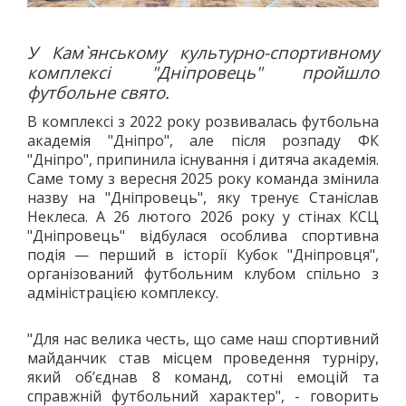
У Кам`янському культурно-спортивному
комплексі "Дніпровець" пройшло
футбольне свято.
В комплексі з 2022 року розвивалась футбольна
академія "Дніпро", але після розпаду ФК
"Дніпро", припинила існування і дитяча академія.
Саме тому з вересня 2025 року команда змінила
назву на "Дніпровець", яку тренує Станіслав
Неклеса. А 26 лютого 2026 року у стінах КСЦ
"Дніпровець" відбулася особлива спортивна
подія — перший в історії Кубок "Дніпровця",
організований футбольним клубом спільно з
адміністрацією комплексу.
"Для нас велика честь, що саме наш спортивний
майданчик став місцем проведення турніру,
який обʼєднав 8 команд, сотні емоцій та
справжній футбольний характер", - говорить