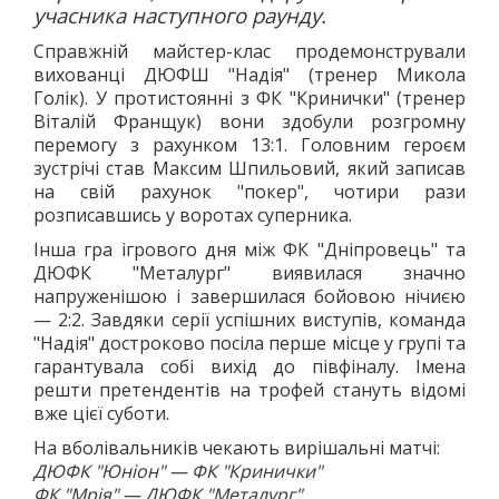
учасника наступного раунду.
Справжній майстер-клас продемонстрували
вихованці ДЮФШ "Надія" (тренер Микола
Голік). У протистоянні з ФК "Кринички" (тренер
Віталій Франщук) вони здобули розгромну
перемогу з рахунком 13:1. Головним героєм
зустрічі став Максим Шпильовий, який записав
на свій рахунок "покер", чотири рази
розписавшись у воротах суперника.
Інша гра ігрового дня між ФК "Дніпровець" та
ДЮФК "Металург" виявилася значно
напруженішою і завершилася бойовою нічиєю
— 2:2. Завдяки серії успішних виступів, команда
"Надія" достроково посіла перше місце у групі та
гарантувала собі вихід до півфіналу. Імена
решти претендентів на трофей стануть відомі
вже цієї суботи.
На вболівальників чекають вирішальні матчі:
ДЮФК "Юніон" — ФК "Кринички"
ФК "Мрія" — ДЮФК "Металург"