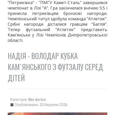
"Петриківка" - "ПМГУ Камет-Сталь" завершився
ДЗЮДО
чемпіонат в Лізі "А". Гра закінчилася внічию 5:5 і
ВІЛЬНА БОРОТЬБА
принесла петриківцям бронзові нагороди.
Чемпіонський титул здобула команда "Атлетик".
КАРАТЕ
Срібні нагороди дісталися гравцям "Баглія".
АЙКІДО
Тепер футзальний "Атлетик" представить
ФРІФАЙТ
Кам`янське у Лізі Чемпіонів Дніпропетровської
області.
ММА
ХАПКІДО
НАДІЯ - ВОЛОДАР КУБКА
КОМБАТАН
ЛЕГКА АТЛЕТИКА
КАМ`ЯНСЬКОГО З ФУТЗАЛУ СЕРЕД
БІГ
ДІТЕЙ
ХОДЬБА
СТРИБКИ ТА МЕТАННЯ
ТЕНІС
ВЕЛИКИЙ
Міні-футбол
Категорія:
НАСТІЛЬНИЙ
Опубліковано: 20 березня 2026
ВОДНІ ВИДИ