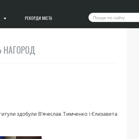
РЕКОРДИ МІСТА
Ь НАГОРОД
титули здобули В‘ячеслав Тимченко і Єлизавета