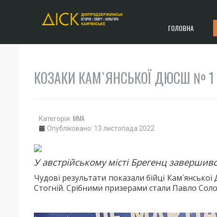
ГОЛОВНА
КОЗАКИ КАМ`ЯНСЬКОЇ ДЮСШ № 1 
ММА
Категорія:
Опубліковано: 13 листопада 2022
У австрійському місті Брегенц завершивс
Чудові результати показали бійці Кам`янської
Стогній. Срібними призерами стали Павло Соло