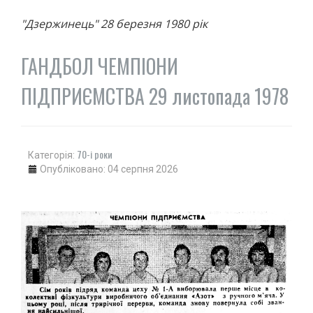
ДЗЮДО
"Дзержинець" 28 березня 1980 рік
ВІЛЬНА БОРОТЬБА
КАРАТЕ
ГАНДБОЛ ЧЕМПІОНИ
АЙКІДО
ПІДПРИЄМСТВА 29 листопада 1978
ФРІФАЙТ
ММА
ХАПКІДО
КОМБАТАН
70-і роки
Категорія:
ЛЕГКА АТЛЕТИКА
Опубліковано: 04 серпня 2026
БІГ
ХОДЬБА
СТРИБКИ ТА МЕТАННЯ
ТЕНІС
ВЕЛИКИЙ
НАСТІЛЬНИЙ
ВОДНІ ВИДИ