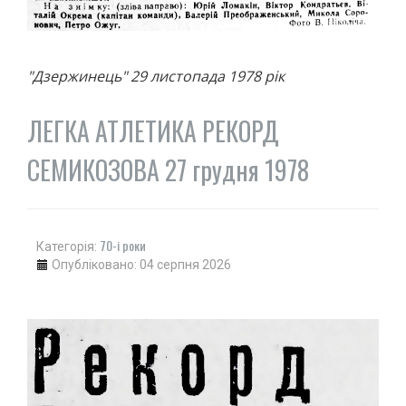
ПОЛО
ПЛАВАННЯ
СТРИБКИ З ТРАМПЛІНУ
"Дзержинець" 29 листопада 1978 рік
СИНХРОННЕ ПЛАВАННЯ
ГРЕБЛЯ
ЛЕГКА АТЛЕТИКА РЕКОРД
ВОДНИЙ ТУРИЗМ
СЕМИКОЗОВА 27 грудня 1978
ГІМНАСТИКА
ХУДОЖНЯ
СПОРТИВНА
АКРОБАТИКА
70-і роки
Категорія:
Опубліковано: 04 серпня 2026
СТРИБКИ НА БАТУТІ
ЗИМОВІ ВОДИ
ХОКЕЙ
БІГ НА КОНЬКАХ
ФІГУРНЕ КАТАННЯ
ФІГУРНЕ КАТАННЯ НА РОЛИКОВИХ КОВЗАНАХ