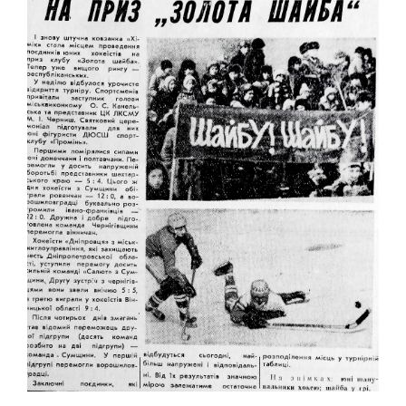
АВТО
МОТО
АВІАСПОРТ
ВЕЛОСПОРТ
СТРІЛЬБА КУЛЬОВА
СТРІЛЬБА З ЛУКА
ФЕХТУВАННЯ ІСТОРИЧНЕ
СУДНОМОДЕЛІЗМ
СИЛОВІ ВИДИ
ВАЖКА АТЛЕТИКА
ПАУЕРЛІФТИНГ
ГИРЬОВИЙ СПОРТ
ЄДИНОБОРСТВА
ТХЕКВОНДО
БОКС
КІКБОКСИНГ