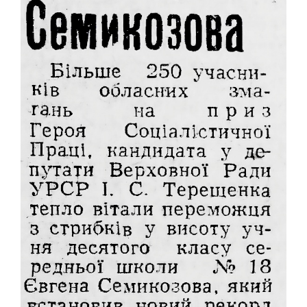
ЛОГІЧНІ ІГРИ
ШАШКИ
ШАХИ
СЕГИ
СПОРТИВНІ ТАНЦІ, ЧЕРЛІДІНГ
СПОРТИВНІ ТАНЦІ
ЧЕРЛІДІНГ
БІЛЬЯРДНИЙ СПОРТ
ПАРКУР
СПОРТИВНІ СПОРУДИ
СПОРТИВНЕ ОРІЄНТУВАННЯ
КУЛЬТУРА
ОСВІТА
ІСТОРІЯ
ВІДОМІ ЛЮДИ МІСТА
ПАМ'ЯТНИКИ МІСТА