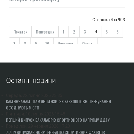
Сторінка 4 із 903
Початок
Попередня
1
2
3
5
6
4
7
8
9
10
Наступна
Кінець
Останні новини
Середа, 22 липня 2026 23:35
КАМ'ЯНЧАНАМ - КАМ'ЯНІ М'ЯЗИ: ЯК БЕЗКОШТОВНІ ТРЕНУВАННЯ
ОБ'ЄДНУЮТЬ МІСТО
П'ятниця, 10 липня 2026 15:48
ПЕРШИЙ ВИПУСК БАКАЛАВРІВ СПОРТИВНОГО НАПРЯМУ ДДТУ
Понеділок, 29 червня 2026 17:23
ДДТУ ВИПУСКАЄ НОВУ ГЕНЕРАЦІЮ СПОРТИВНИХ ФАХІВЦІВ