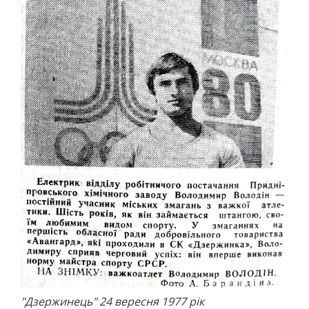
АВТО
МОТО
АВІАСПОРТ
ВЕЛОСПОРТ
СТРІЛЬБА КУЛЬОВА
СТРІЛЬБА З ЛУКА
ФЕХТУВАННЯ ІСТОРИЧНЕ
СУДНОМОДЕЛІЗМ
СИЛОВІ ВИДИ
ВАЖКА АТЛЕТИКА
ПАУЕРЛІФТИНГ
ГИРЬОВИЙ СПОРТ
ЄДИНОБОРСТВА
ТХЕКВОНДО
БОКС
"Дзержинець" 24 вересня 1977 рік
КІКБОКСИНГ