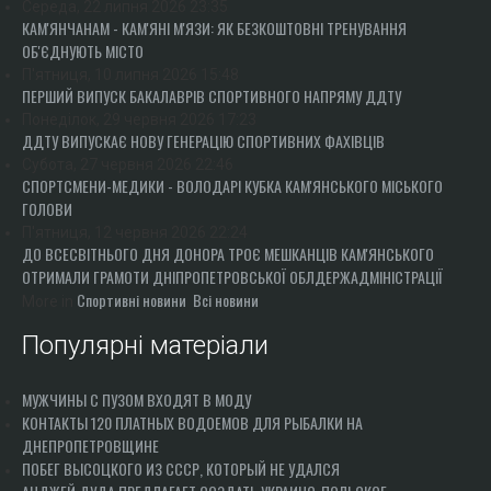
Середа, 22 липня 2026 23:35
КАМ'ЯНЧАНАМ - КАМ'ЯНІ М'ЯЗИ: ЯК БЕЗКОШТОВНІ ТРЕНУВАННЯ
ОБ'ЄДНУЮТЬ МІСТО
П'ятниця, 10 липня 2026 15:48
ПЕРШИЙ ВИПУСК БАКАЛАВРІВ СПОРТИВНОГО НАПРЯМУ ДДТУ
Понеділок, 29 червня 2026 17:23
ДДТУ ВИПУСКАЄ НОВУ ГЕНЕРАЦІЮ СПОРТИВНИХ ФАХІВЦІВ
Субота, 27 червня 2026 22:46
СПОРТСМЕНИ-МЕДИКИ - ВОЛОДАРІ КУБКА КАМ'ЯНСЬКОГО МІСЬКОГО
ГОЛОВИ
П'ятниця, 12 червня 2026 22:24
ДО ВСЕСВІТНЬОГО ДНЯ ДОНОРА ТРОЄ МЕШКАНЦІВ КАМ'ЯНСЬКОГО
ОТРИМАЛИ ГРАМОТИ ДНІПРОПЕТРОВСЬКОЇ ОБЛДЕРЖАДМІНІСТРАЦІЇ
Спортивні новини
Всі новини
More in
Популярні матеріали
МУЖЧИНЫ С ПУЗОМ ВХОДЯТ В МОДУ
КОНТАКТЫ 120 ПЛАТНЫХ ВОДОЕМОВ ДЛЯ РЫБАЛКИ НА
ДНЕПРОПЕТРОВЩИНЕ
ПОБЕГ ВЫСОЦКОГО ИЗ СССР, КОТОРЫЙ НЕ УДАЛСЯ