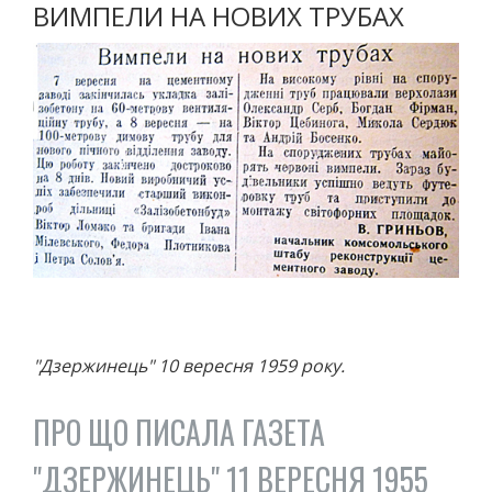
ВИМПЕЛИ НА НОВИХ ТРУБАХ
АВТО
МОТО
АВІАСПОРТ
ВЕЛОСПОРТ
СТРІЛЬБА КУЛЬОВА
СТРІЛЬБА З ЛУКА
ФЕХТУВАННЯ ІСТОРИЧНЕ
СУДНОМОДЕЛІЗМ
СИЛОВІ ВИДИ
ВАЖКА АТЛЕТИКА
ПАУЕРЛІФТИНГ
ГИРЬОВИЙ СПОРТ
"Дзержинець" 10 вересня 1959 року.
ЄДИНОБОРСТВА
ТХЕКВОНДО
ПРО ЩО ПИСАЛА ГАЗЕТА
БОКС
"ДЗЕРЖИНЕЦЬ" 11 ВЕРЕСНЯ 1955
КІКБОКСИНГ