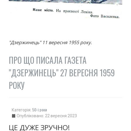
ПОЛО
ПЛАВАННЯ
СТРИБКИ З ТРАМПЛІНУ
СИНХРОННЕ ПЛАВАННЯ
ГРЕБЛЯ
"Дзержинець" 11 вересня 1955 року.
ВОДНИЙ ТУРИЗМ
ГІМНАСТИКА
ПРО ЩО ПИСАЛА ГАЗЕТА
ХУДОЖНЯ
"ДЗЕРЖИНЕЦЬ" 27 ВЕРЕСНЯ 1959
СПОРТИВНА
АКРОБАТИКА
РОКУ
СТРИБКИ НА БАТУТІ
ЗИМОВІ ВОДИ
ХОКЕЙ
50-і роки
Категорія:
БІГ НА КОНЬКАХ
Опубліковано: 22 вересня 2023
ФІГУРНЕ КАТАННЯ
ЦЕ ДУЖЕ ЗРУЧНО!
ФІГУРНЕ КАТАННЯ НА РОЛИКОВИХ КОВЗАНАХ