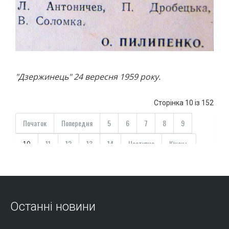
"Дзержинець" 24 вересня 1959 року.
Сторінка 10 із 152
Початок
Попередня
5
6
7
8
9
11
12
13
14
Наступна
Кінець
10
Останні новини