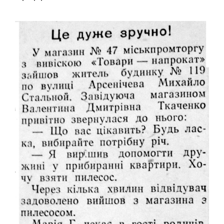
ЛОГІЧНІ ІГРИ
ШАШКИ
ШАХИ
СЕГИ
СПОРТИВНІ ТАНЦІ, ЧЕРЛІДІНГ
СПОРТИВНІ ТАНЦІ
ЧЕРЛІДІНГ
БІЛЬЯРДНИЙ СПОРТ
ПАРКУР
СПОРТИВНІ СПОРУДИ
СПОРТИВНЕ ОРІЄНТУВАННЯ
КУЛЬТУРА
ОСВІТА
ІСТОРІЯ
ВІДОМІ ЛЮДИ МІСТА
ПАМ'ЯТНИКИ МІСТА