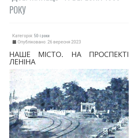
ДЗЮДО
РОКУ
ВІЛЬНА БОРОТЬБА
КАРАТЕ
АЙКІДО
50-і роки
Категорія:
ФРІФАЙТ
Опубліковано: 26 вересня 2023
ММА
НАШЕ МІСТО. НА ПРОСПЕКТІ
ХАПКІДО
ЛЕНІНА
КОМБАТАН
ЛЕГКА АТЛЕТИКА
БІГ
ХОДЬБА
СТРИБКИ ТА МЕТАННЯ
ТЕНІС
ВЕЛИКИЙ
НАСТІЛЬНИЙ
ВОДНІ ВИДИ